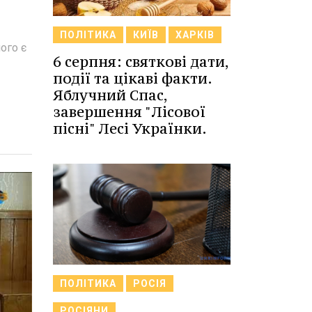
ПОЛІТИКА
КИЇВ
ХАРКІВ
чого є
6 серпня: святкові дати,
події та цікаві факти.
Яблучний Спас,
завершення "Лісової
пісні" Лесі Українки.
ПОЛІТИКА
РОСІЯ
РОСІЯНИ