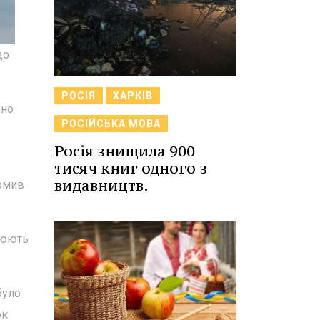
до
РОСІЯ
ХАРКІВ
ено
РОСІЙСЬКА МОВА
Росія знищила 900
тисяч книг одного з
видавництв.
домив
уюють
було
ок