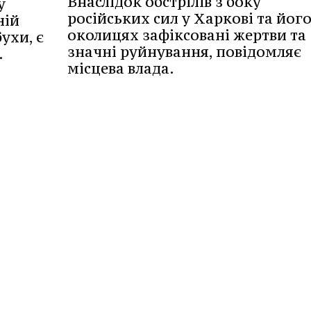
Внаслідок обстрілів з боку
у
російських сил у Харкові та йог
ній
околицях зафіксовані жертви та
ухи, є
значні руйнування, повідомляє
.
місцева влада.