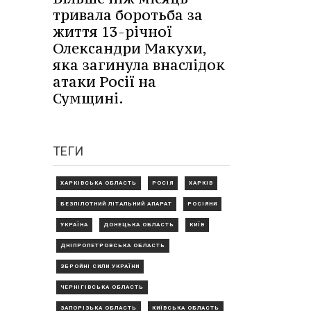
тривала боротьба за
о
життя 13-річної
Олександри Макухи,
яка загинула внаслідок
атаки Росії на
Сумщині.
ТЕГИ
ХАРКІВСЬКА ОБЛАСТЬ
РОСІЯ
ХАРКІВ
БЕЗПІЛОТНИЙ ЛІТАЛЬНИЙ АПАРАТ
РОСІЯНИ
УКРАЇНА
ДОНЕЦЬКА ОБЛАСТЬ
КИЇВ
ДНІПРОПЕТРОВСЬКА ОБЛАСТЬ
ЗБРОЙНІ СИЛИ УКРАЇНИ
ЧЕРНІГІВСЬКА ОБЛАСТЬ
ЗАПОРІЗЬКА ОБЛАСТЬ
КИЇВСЬКА ОБЛАСТЬ