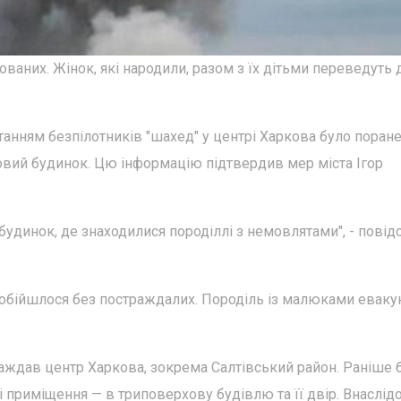
ваних. Жінок, які народили, разом з їх дітьми переведуть 
станням безпілотників "шахед" у центрі Харкова було поран
овий будинок. Цю інформацію підтвердив мер міста Ігор
удинок, де знаходилися породіллі з немовлятами", - пові
 обійшлося без постраждалих. Породіль із малюками евак
раждав центр Харкова, зокрема Салтівський район. Раніше 
і приміщення — в триповерхову будівлю та її двір. Внаслід