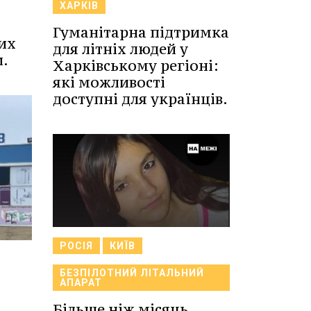
ХАРКІВ
Гуманітарна підтримка
их
для літніх людей у
и.
Харківському регіоні:
які можливості
доступні для українців.
РОСІЯ
КИЇВ
БЕЗПІЛОТНИЙ ЛІТАЛЬНИЙ
АПАРАТ
Більше ніж місяць