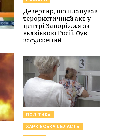
Дезертир, що планував
терористичний акт у
центрі Запоріжжя за
вказівкою Росії, був
засуджений.
ПОЛІТИКА
ХАРКІВСЬКА ОБЛАСТЬ