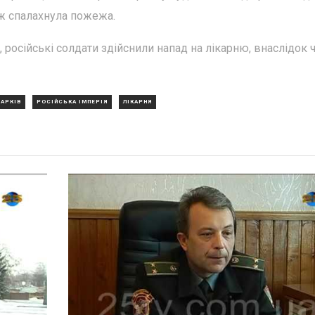
ож спалахнула пожежа.
і, російські солдати здійснили напад на лікарню, внаслідок 
ХАРКІВ
РОСІЙСЬКА ІМПЕРІЯ
ЛІКАРНЯ