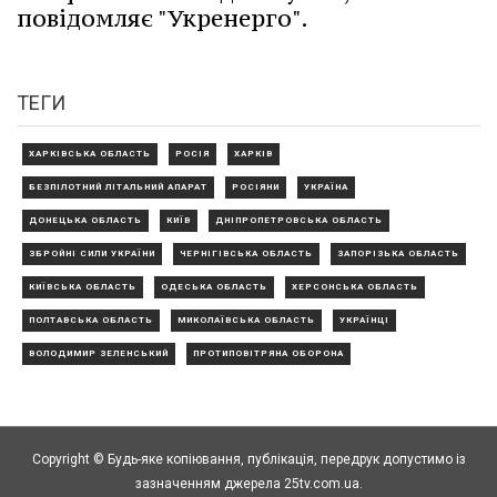
повідомляє "Укренерго".
ТЕГИ
ХАРКІВСЬКА ОБЛАСТЬ
РОСІЯ
ХАРКІВ
БЕЗПІЛОТНИЙ ЛІТАЛЬНИЙ АПАРАТ
РОСІЯНИ
УКРАЇНА
ДОНЕЦЬКА ОБЛАСТЬ
КИЇВ
ДНІПРОПЕТРОВСЬКА ОБЛАСТЬ
ЗБРОЙНІ СИЛИ УКРАЇНИ
ЧЕРНІГІВСЬКА ОБЛАСТЬ
ЗАПОРІЗЬКА ОБЛАСТЬ
КИЇВСЬКА ОБЛАСТЬ
ОДЕСЬКА ОБЛАСТЬ
ХЕРСОНСЬКА ОБЛАСТЬ
ПОЛТАВСЬКА ОБЛАСТЬ
МИКОЛАЇВСЬКА ОБЛАСТЬ
УКРАЇНЦІ
ВОЛОДИМИР ЗЕЛЕНСЬКИЙ
ПРОТИПОВІТРЯНА ОБОРОНА
Copyright © Будь-яке копiювання, публiкацiя, передрук допустимо із
зазначенням джерела 25tv.com.ua.