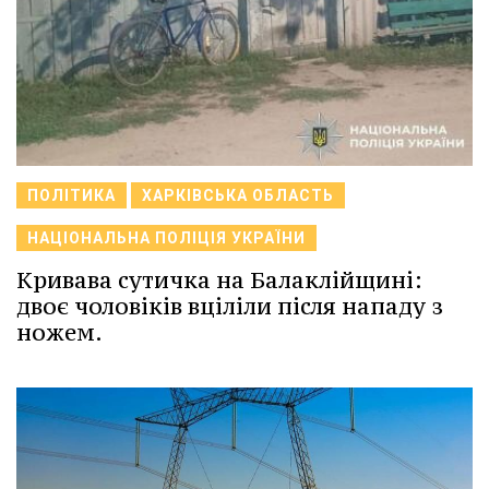
ПОЛІТИКА
ХАРКІВСЬКА ОБЛАСТЬ
НАЦІОНАЛЬНА ПОЛІЦІЯ УКРАЇНИ
Кривава сутичка на Балаклійщині:
двоє чоловіків вціліли після нападу з
ножем.