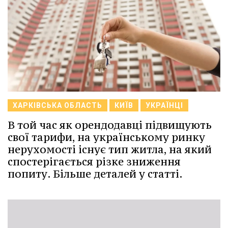
ХАРКІВСЬКА ОБЛАСТЬ
КИЇВ
УКРАЇНЦІ
В той час як орендодавці підвищують
свої тарифи, на українському ринку
нерухомості існує тип житла, на який
спостерігається різке зниження
попиту. Більше деталей у статті.