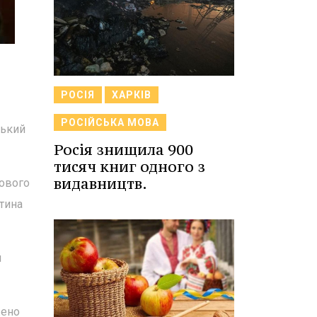
РОСІЯ
ХАРКІВ
РОСІЙСЬКА МОВА
ський
Росія знищила 900
тисяч книг одного з
видавництв.
хового
тина
й
жено