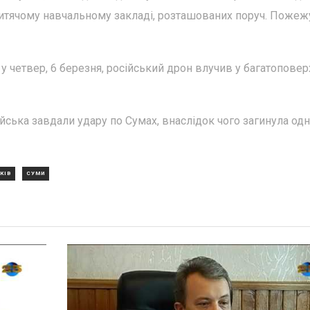
дитячому навчальному закладі, розташованих поруч. Пожежу
у четвер, 6 березня, російський дрон влучив у багатоповер
ійська завдали удару по Сумах, внаслідок чого загинула од
КІВ
СУМИ