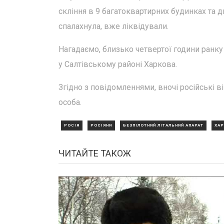
скління в 9 багатоквартирних будинках та 
спалахнула, вже ліквідували.
Нагадаємо, близько четвертої години ранку 
у Салтівському районі Харкова.
Згідно з повідомленнями, вночі російські в
особа.
РОСІЯ
РОСІЯНИ
БЕЗПІЛОТНИЙ ЛІТАЛЬНИЙ АПАРАТ
ХАР
ЧИТАЙТЕ ТАКОЖ