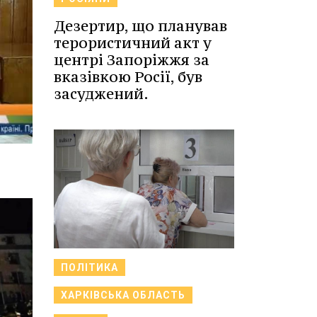
Дезертир, що планував
терористичний акт у
центрі Запоріжжя за
вказівкою Росії, був
засуджений.
ПОЛІТИКА
ХАРКІВСЬКА ОБЛАСТЬ