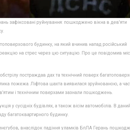
рань зафіксовані руйнування: пошкоджено вікна в дев'яти
у.
атоповерхового будинку, на який вчинив напад російський
реакцію на стрес через цю ситуацію. Про це повідомив мі
тобстрілу постраждав дах та технічний поверх багатоповер
лика пожежа. Ліфтова шахта виявилася зруйнованою, а час
ев'ятим і технічним поверхами зазнали пошкоджень.
ія у сусідніх будівлях, а також вісім автомобілів. В дани
зду багатоквартирного будинку.
инєгубов, внаслідок падіння уламків БпЛА Герань пошкод