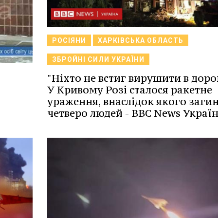
РОСІЯНИ
ХАРКІВСЬКА ОБЛАСТЬ
ЗБРОЙНІ СИЛИ УКРАЇНИ
"Ніхто не встиг вирушити в доро
У Кривому Розі сталося ракетне
ураження, внаслідок якого заги
четверо людей - BBC News Україн