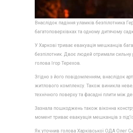
Внаслідок падіння уламків безпілотника Ге
багатоповерхівках та одному дитячому садк
У Харкові триває евакуація мешканців баг
безпілотник. Двоє людей отримали сильну 
голова Ігор Терехов.
Згідно з його повідомленням, внаслідок ар
житлового комплексу. Також виникла неве
технічного поверху та фасадні плити між д
Зазнала пошкоджень також віконна конструкц
момент триває евакуація мешканців з під'ї
Як уточнив голова Харківської ОДА Олег С