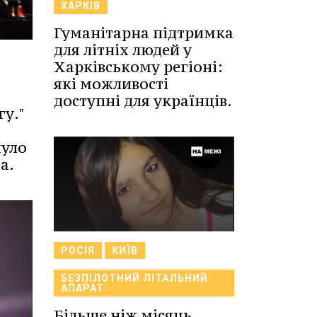
ХАРКІВ
Гуманітарна підтримка
для літніх людей у
Харківському регіоні:
які можливості
доступні для українців.
гу."
нуло
а.
РОСІЯ
КИЇВ
БЕЗПІЛОТНИЙ ЛІТАЛЬНИЙ
АПАРАТ
Більше ніж місяць