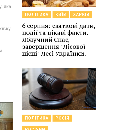
, яка
ПОЛІТИКА
КИЇВ
ХАРКІВ
6 серпня: святкові дати,
хівку
події та цікаві факти.
Яблучний Спас,
завершення "Лісової
на
пісні" Лесі Українки.
ПОЛІТИКА
РОСІЯ
РОСІЯНИ