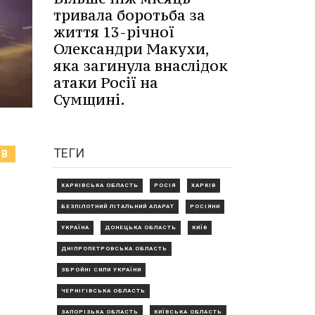
тривала боротьба за
життя 13-річної
Олександри Макухи,
яка загинула внаслідок
атаки Росії на
Сумщині.
ТЕГИ
ІВ
ХАРКІВСЬКА ОБЛАСТЬ
РОСІЯ
ХАРКІВ
БЕЗПІЛОТНИЙ ЛІТАЛЬНИЙ АПАРАТ
РОСІЯНИ
УКРАЇНА
ДОНЕЦЬКА ОБЛАСТЬ
КИЇВ
ДНІПРОПЕТРОВСЬКА ОБЛАСТЬ
ЗБРОЙНІ СИЛИ УКРАЇНИ
ЧЕРНІГІВСЬКА ОБЛАСТЬ
ЗАПОРІЗЬКА ОБЛАСТЬ
КИЇВСЬКА ОБЛАСТЬ