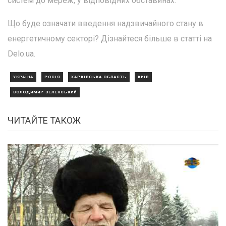
систем до мереж, у відповідних обставинах.
Що буде означати введення надзвичайного стану в
енергетичному секторі? Дізнайтеся більше в статті на
Delo.ua.
УКРАЇНА
РОСІЯ
ХАРКІВСЬКА ОБЛАСТЬ
КИЇВ
ВОЛОДИМИР ЗЕЛЕНСЬКИЙ
ЧИТАЙТЕ ТАКОЖ