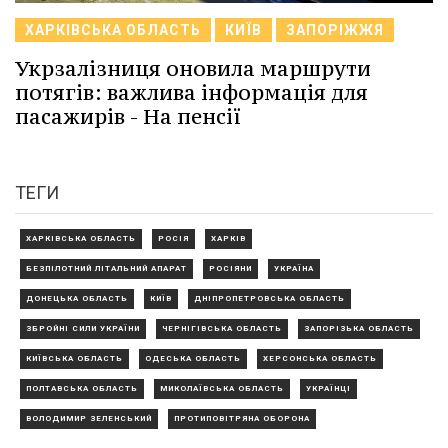
ХАРКІВСЬКА ОБЛАСТЬ
КИЇВ
ЗАПОРІЖЖЯ
Укрзалізниця оновила маршрути
потягів: важлива інформація для
пасажирів - На пенсії
ТЕГИ
ХАРКІВСЬКА ОБЛАСТЬ
РОСІЯ
ХАРКІВ
БЕЗПІЛОТНИЙ ЛІТАЛЬНИЙ АПАРАТ
РОСІЯНИ
УКРАЇНА
ДОНЕЦЬКА ОБЛАСТЬ
КИЇВ
ДНІПРОПЕТРОВСЬКА ОБЛАСТЬ
ЗБРОЙНІ СИЛИ УКРАЇНИ
ЧЕРНІГІВСЬКА ОБЛАСТЬ
ЗАПОРІЗЬКА ОБЛАСТЬ
КИЇВСЬКА ОБЛАСТЬ
ОДЕСЬКА ОБЛАСТЬ
ХЕРСОНСЬКА ОБЛАСТЬ
ПОЛТАВСЬКА ОБЛАСТЬ
МИКОЛАЇВСЬКА ОБЛАСТЬ
УКРАЇНЦІ
ВОЛОДИМИР ЗЕЛЕНСЬКИЙ
ПРОТИПОВІТРЯНА ОБОРОНА