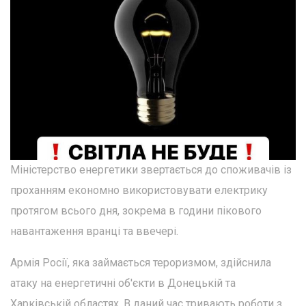
Міністерство енергетики звертається до споживачів із
проханням економно використовувати електрику
протягом всього дня, зокрема в години пікового
навантаження вранці та ввечері.
Армія Росії, яка займається тероризмом, здійснила
атаку на енергетичні об'єкти в Донецькій та
Харківській областях. В даний час тривають роботи з