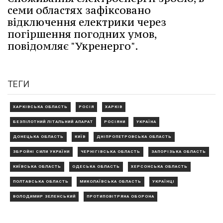
семи областях зафіксовано
відключення електрики через
погіршення погодних умов,
повідомляє "Укренерго".
ТЕГИ
ХАРКІВСЬКА ОБЛАСТЬ
РОСІЯ
ХАРКІВ
БЕЗПІЛОТНИЙ ЛІТАЛЬНИЙ АПАРАТ
РОСІЯНИ
УКРАЇНА
ДОНЕЦЬКА ОБЛАСТЬ
КИЇВ
ДНІПРОПЕТРОВСЬКА ОБЛАСТЬ
ЗБРОЙНІ СИЛИ УКРАЇНИ
ЧЕРНІГІВСЬКА ОБЛАСТЬ
ЗАПОРІЗЬКА ОБЛАСТЬ
КИЇВСЬКА ОБЛАСТЬ
ОДЕСЬКА ОБЛАСТЬ
ХЕРСОНСЬКА ОБЛАСТЬ
ПОЛТАВСЬКА ОБЛАСТЬ
МИКОЛАЇВСЬКА ОБЛАСТЬ
УКРАЇНЦІ
ВОЛОДИМИР ЗЕЛЕНСЬКИЙ
ПРОТИПОВІТРЯНА ОБОРОНА