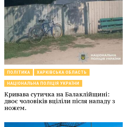
ПОЛІТИКА
ХАРКІВСЬКА ОБЛАСТЬ
НАЦІОНАЛЬНА ПОЛІЦІЯ УКРАЇНИ
Кривава сутичка на Балаклійщині:
двоє чоловіків вціліли після нападу з
ножем.