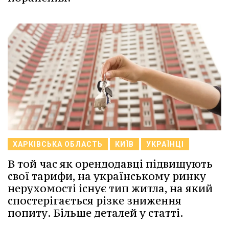
ХАРКІВСЬКА ОБЛАСТЬ
КИЇВ
УКРАЇНЦІ
В той час як орендодавці підвищують
свої тарифи, на українському ринку
нерухомості існує тип житла, на який
спостерігається різке зниження
попиту. Більше деталей у статті.