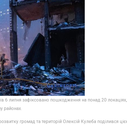
иїв 6 липня зафіксовано пошкодження на понад 20 локаціях,
у районах.
 розвитку громад та територій Олексій Кулеба поділився ці