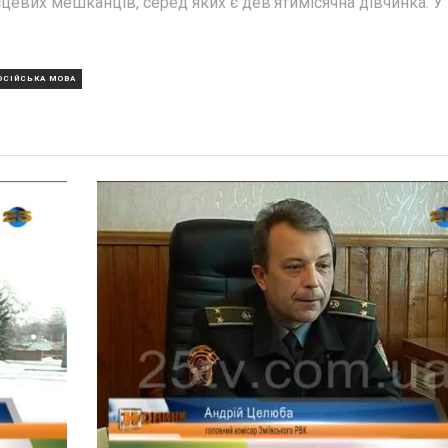
цевих мешканців, серед яких є дев'ятимісячна дівчинка. У
ОСІЙСЬКА МОВА