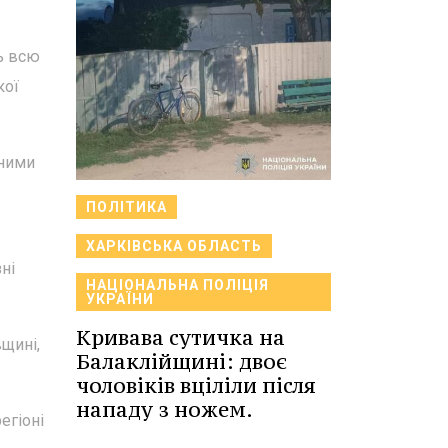
ь всю
кої
ьними
ПОЛІТИКА
ХАРКІВСЬКА ОБЛАСТЬ
ні
НАЦІОНАЛЬНА ПОЛІЦІЯ
УКРАЇНИ
Кривава сутичка на
щині,
Балаклійщині: двоє
чоловіків вціліли після
нападу з ножем.
егіоні