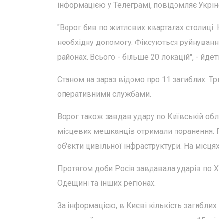
інформацією у Телеграмі, повідомляє Укрі
"Ворог бив по житлових кварталах столиці
необхідну допомогу. Фіксуються руйнування
районах. Всього - більше 20 локацій", - йде
Станом на зараз відомо про 11 загиблих. Тр
оперативними службами.
Ворог також завдав удару по Київській обла
місцевих мешканців отримали поранення. П
об'єкти цивільної інфраструктури. На місця
Протягом доби Росія завдавала ударів по 
Одещині та інших регіонах.
За інформацією, в Києві кількість загиблих 