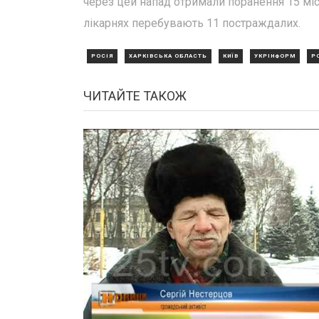
через цей напад отримали поранення 15 міс
лікарнях перебувають 11 постраждалих.
РОСІЯ
ХАРКІВСЬКА ОБЛАСТЬ
КИЇВ
УКРІНФОРМ
Р
ЧИТАЙТЕ ТАКОЖ