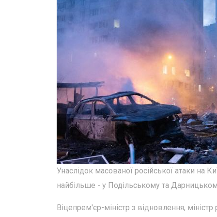
Унаслідок масованої російської атаки на К
найбільше - у Подільському та Дарницьком
Віцепрем'єр-міністр з відновлення, міністр