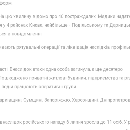
нформ.
. На цю хвилину відомо про 46 постраждалих. Медики надат
 у 4 районах Києва, найбільше - Подільському та Дарниць
ться в повідомленні.
ивають рятувальні операції та ліквідація наслідків профіл
сті. Внаслідок атаки одна особа загинула, а ще десятеро
ошкоджено приватні житлові будинки, підприємства та різ
х подій працюють оперативні групи.
Харківщині, Сумщині, Запоріжжю, Херсонщині, Дніпропетров
внаслідок російського нападу 6 липня зросла до 11 осіб. У р