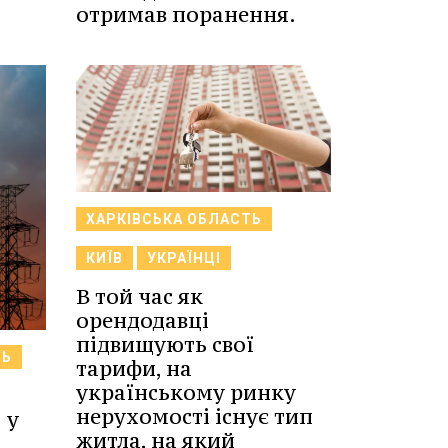
отримав поранення.
ХАРКІВСЬКА ОБЛАСТЬ
КИЇВ
УКРАЇНЦІ
В той час як
орендодавці
підвищують свої
ТЬ
тарифи, на
українському ринку
нерухомості існує тип
 у
житла, на який