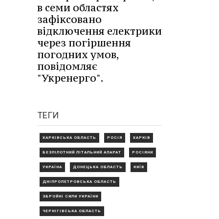
в семи областях
зафіксовано
відключення електрики
через погіршення
погодних умов,
повідомляє
"Укренерго".
ТЕГИ
ХАРКІВСЬКА ОБЛАСТЬ
РОСІЯ
ХАРКІВ
БЕЗПІЛОТНИЙ ЛІТАЛЬНИЙ АПАРАТ
РОСІЯНИ
УКРАЇНА
ДОНЕЦЬКА ОБЛАСТЬ
КИЇВ
ДНІПРОПЕТРОВСЬКА ОБЛАСТЬ
ЗБРОЙНІ СИЛИ УКРАЇНИ
ЧЕРНІГІВСЬКА ОБЛАСТЬ