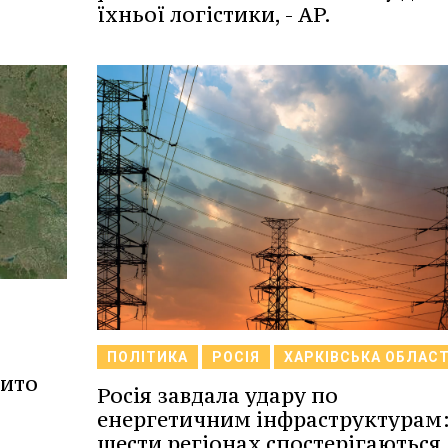
їхньої логістики, - AP.
ПОЛІТИКА
РОСІЯ
ХАРКІВСЬКА ОБЛАС
бито
Росія завдала удару по
енергетичним інфраструктурам:
шести регіонах спостерігаються