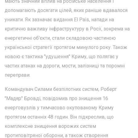
мають значний вплив на російське населення і
допомагають досягати цілей, яких раніше вдавалося
уникати. Як зазначає видання El Pais, напади на
критично важливу інфраструктуру в Росії, зокрема на
енергетичні об'єкти, стали складовою частиною
української стратегії протягом минулого року. Також
новою є тактика "удушення" Криму, що полягає у
частих атаках на дороги, мости, залізниці та поромні
переправи.
Командувач Силами безпілотних систем, Роберт
"Мадяр" Бровді, повідомив про знищення 16
енерговузлів у тимчасово окупованому Криму
протягом останніх 48 годин. Він підкреслив, що
комплексне знищення ворожих систем
протиповітряної оборони, а також створення