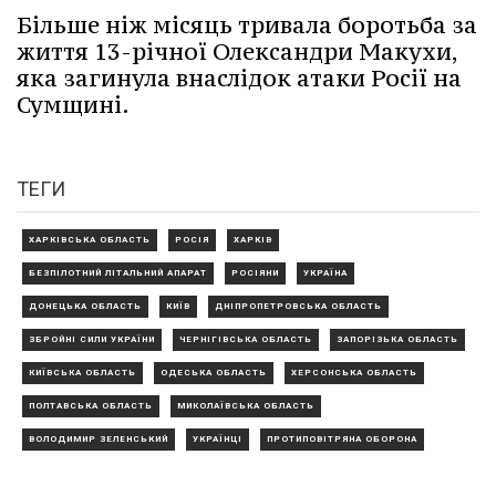
Більше ніж місяць тривала боротьба за
життя 13-річної Олександри Макухи,
яка загинула внаслідок атаки Росії на
Сумщині.
ТЕГИ
ХАРКІВСЬКА ОБЛАСТЬ
РОСІЯ
ХАРКІВ
БЕЗПІЛОТНИЙ ЛІТАЛЬНИЙ АПАРАТ
РОСІЯНИ
УКРАЇНА
ДОНЕЦЬКА ОБЛАСТЬ
КИЇВ
ДНІПРОПЕТРОВСЬКА ОБЛАСТЬ
ЗБРОЙНІ СИЛИ УКРАЇНИ
ЧЕРНІГІВСЬКА ОБЛАСТЬ
ЗАПОРІЗЬКА ОБЛАСТЬ
КИЇВСЬКА ОБЛАСТЬ
ОДЕСЬКА ОБЛАСТЬ
ХЕРСОНСЬКА ОБЛАСТЬ
ПОЛТАВСЬКА ОБЛАСТЬ
МИКОЛАЇВСЬКА ОБЛАСТЬ
ВОЛОДИМИР ЗЕЛЕНСЬКИЙ
УКРАЇНЦІ
ПРОТИПОВІТРЯНА ОБОРОНА