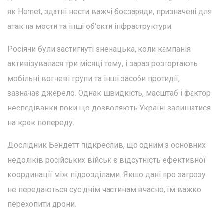
як Hornet, здатні нести важчі боєзаряди, призначені для
атак на мости та інші об'єкти інфраструктури.
Росіяни були застигнуті зненацька, коли кампанія
активізувалася три місяці тому, і зараз розгортають
мобільні вогневі групи та інші засоби протидії,
зазначає джерело. Однак швидкість, масштаб і фактор
несподіванки поки що дозволяють Україні залишатися
на крок попереду.
Дослідник Бендетт підкреслив, що одним з основних
недоліків російських військ є відсутність ефективної
координації між підрозділами. Якщо дані про загрозу
не передаються сусіднім частинам вчасно, їм важко
перехопити дрони.