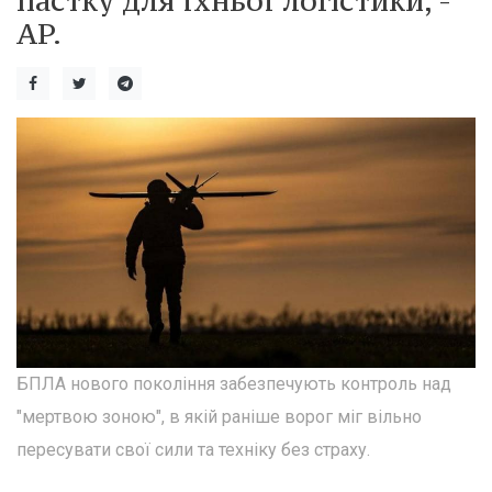
пастку для їхньої логістики, -
AP.
БПЛА нового покоління забезпечують контроль над
"мертвою зоною", в якій раніше ворог міг вільно
пересувати свої сили та техніку без страху.