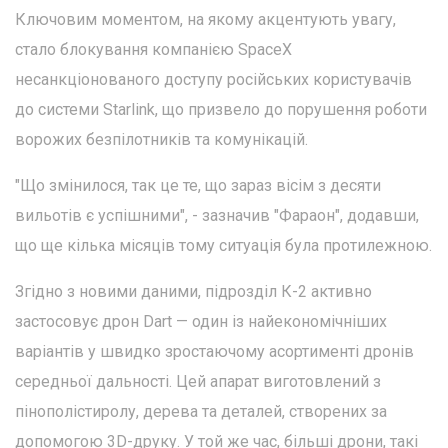
Ключовим моментом, на якому акцентують увагу,
стало блокування компанією SpaceX
несанкціонованого доступу російських користувачів
до системи Starlink, що призвело до порушення роботи
ворожих безпілотників та комунікацій.
"Що змінилося, так це те, що зараз вісім з десяти
вильотів є успішними", - зазначив "Фараон", додавши,
що ще кілька місяців тому ситуація була протилежною.
Згідно з новими даними, підрозділ К-2 активно
застосовує дрон Dart — один із найекономічніших
варіантів у швидко зростаючому асортименті дронів
середньої дальності. Цей апарат виготовлений з
пінополістиролу, дерева та деталей, створених за
допомогою 3D-друку. У той же час, більші дрони, такі