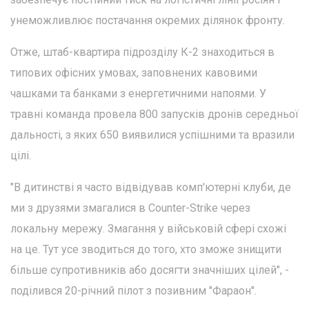
унеможливлює постачання окремих ділянок фронту.
Отже, штаб-квартира підрозділу К-2 знаходиться в
типових офісних умовах, заповнених кавовими
чашками та банками з енергетичними напоями. У
травні команда провела 800 запусків дронів середньої
дальності, з яких 650 виявилися успішними та вразили
цілі.
"В дитинстві я часто відвідував комп'ютерні клуби, де
ми з друзями змагалися в Counter-Strike через
локальну мережу. Змагання у військовій сфері схожі
на це. Тут усе зводиться до того, хто зможе знищити
більше супротивників або досягти значніших цілей", -
поділився 20-річний пілот з позивним "Фараон".