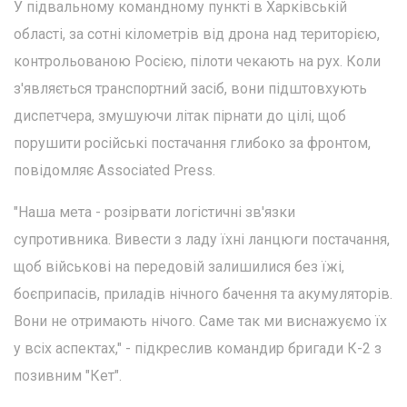
У підвальному командному пункті в Харківській
області, за сотні кілометрів від дрона над територією,
контрольованою Росією, пілоти чекають на рух. Коли
з'являється транспортний засіб, вони підштовхують
диспетчера, змушуючи літак пірнати до цілі, щоб
порушити російські постачання глибоко за фронтом,
повідомляє Associated Press.
"Наша мета - розірвати логістичні зв'язки
супротивника. Вивести з ладу їхні ланцюги постачання,
щоб військові на передовій залишилися без їжі,
боєприпасів, приладів нічного бачення та акумуляторів.
Вони не отримають нічого. Саме так ми виснажуємо їх
у всіх аспектах," - підкреслив командир бригади К-2 з
позивним "Кет".