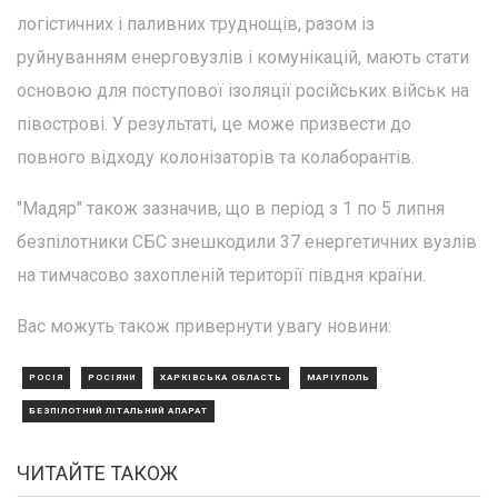
логістичних і паливних труднощів, разом із
руйнуванням енерговузлів і комунікацій, мають стати
основою для поступової ізоляції російських військ на
півострові. У результаті, це може призвести до
повного відходу колонізаторів та колаборантів.
"Мадяр" також зазначив, що в період з 1 по 5 липня
безпілотники СБС знешкодили 37 енергетичних вузлів
на тимчасово захопленій території півдня країни.
Вас можуть також привернути увагу новини:
РОСІЯ
РОСІЯНИ
ХАРКІВСЬКА ОБЛАСТЬ
МАРІУПОЛЬ
БЕЗПІЛОТНИЙ ЛІТАЛЬНИЙ АПАРАТ
ЧИТАЙТЕ ТАКОЖ