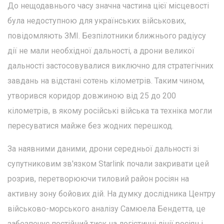
До нещодавнього часу значна частина цієї місцевості
була недоступною для українських військових,
повідомляють ЗМІ. Безпілотники ближнього радіусу
дії не мали необхідної дальності, а дрони великої
дальності застосовувалися виключно для стратегічних
завдань на відстані сотень кілометрів. Таким чином,
утворився коридор довжиною від 25 до 200
кілометрів, в якому російські війська та техніка могли
пересуватися майже без жодних перешкод.
За наявними даними, дрони середньої дальності зі
супутниковим зв'язком Starlink почали закривати цей
розрив, перетворюючи тиловий район росіян на
активну зону бойових дій. На думку дослідника Центру
військово-морського аналізу Самюела Бендетта, це
забезпечує постійний тиск на логістичні лінії росіян і