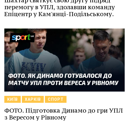
Шахтар святкує свою другу підряд
перемогу в УПЛ, здолавши команду
Епіцентр у Кам'янці-Подільському.
КИЇВ
ХАРКІВ
СПОРТ
ФОТО. Підготовка Динамо до гри УПЛ
з Вересом у Рівному