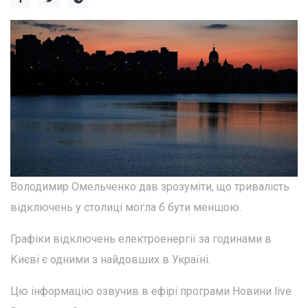
Володимир Омельченко дав зрозуміти, що тривалість
відключень у столиці могла б бути меншою.
Графіки відключень електроенергії за годинами в
Києві є одними з найдовших в Україні.
Цю інформацію озвучив в ефірі програми Новини live