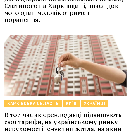
Слатиного на Харківщині, внаслідок
чого один чоловік отримав
поранення.
ХАРКІВСЬКА ОБЛАСТЬ
КИЇВ
УКРАЇНЦІ
В той час як орендодавці підвищують
свої тарифи, на українському ринку
нерухомості існує тип житла, на який