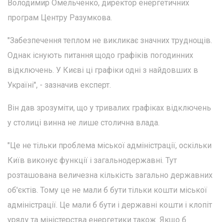
Володимир Омельченко, директор енергетичних
програм Центру Разумкова.
"Забезпечення теплом не викликає значних труднощів.
Однак існують питання щодо графіків погодинних
відключень. У Києві ці графіки одні з найдовших в
Україні", - зазначив експерт.
Він дав зрозуміти, що у тривалих графіках відключень
у столиці винна не лише столична влада.
"Це не тільки проблема міської адміністрації, оскільки
Київ виконує функції і загальнодержавні. Тут
розташована величезна кількість загально державних
об'єктів. Тому це не мали б бути тільки кошти міської
адміністрації. Це мали б бути і державні кошти і клопіт
уряду та міністерства енергетики також. Якщо б