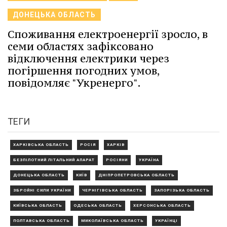
ДОНЕЦЬКА ОБЛАСТЬ
Споживання електроенергії зросло, в
семи областях зафіксовано
відключення електрики через
погіршення погодних умов,
повідомляє "Укренерго".
ТЕГИ
ХАРКІВСЬКА ОБЛАСТЬ
РОСІЯ
ХАРКІВ
БЕЗПІЛОТНИЙ ЛІТАЛЬНИЙ АПАРАТ
РОСІЯНИ
УКРАЇНА
ДОНЕЦЬКА ОБЛАСТЬ
КИЇВ
ДНІПРОПЕТРОВСЬКА ОБЛАСТЬ
ЗБРОЙНІ СИЛИ УКРАЇНИ
ЧЕРНІГІВСЬКА ОБЛАСТЬ
ЗАПОРІЗЬКА ОБЛАСТЬ
КИЇВСЬКА ОБЛАСТЬ
ОДЕСЬКА ОБЛАСТЬ
ХЕРСОНСЬКА ОБЛАСТЬ
ПОЛТАВСЬКА ОБЛАСТЬ
МИКОЛАЇВСЬКА ОБЛАСТЬ
УКРАЇНЦІ