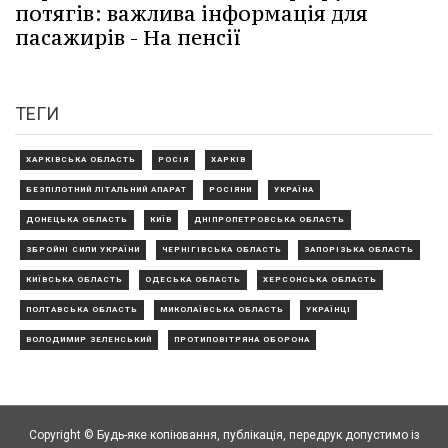
потягів: важлива інформація для
пасажирів - На пенсії
ТЕГИ
ХАРКІВСЬКА ОБЛАСТЬ
РОСІЯ
ХАРКІВ
БЕЗПІЛОТНИЙ ЛІТАЛЬНИЙ АПАРАТ
РОСІЯНИ
УКРАЇНА
ДОНЕЦЬКА ОБЛАСТЬ
КИЇВ
ДНІПРОПЕТРОВСЬКА ОБЛАСТЬ
ЗБРОЙНІ СИЛИ УКРАЇНИ
ЧЕРНІГІВСЬКА ОБЛАСТЬ
ЗАПОРІЗЬКА ОБЛАСТЬ
КИЇВСЬКА ОБЛАСТЬ
ОДЕСЬКА ОБЛАСТЬ
ХЕРСОНСЬКА ОБЛАСТЬ
ПОЛТАВСЬКА ОБЛАСТЬ
МИКОЛАЇВСЬКА ОБЛАСТЬ
УКРАЇНЦІ
ВОЛОДИМИР ЗЕЛЕНСЬКИЙ
ПРОТИПОВІТРЯНА ОБОРОНА
Copyright © Будь-яке копiювання, публiкацiя, передрук допустимо із