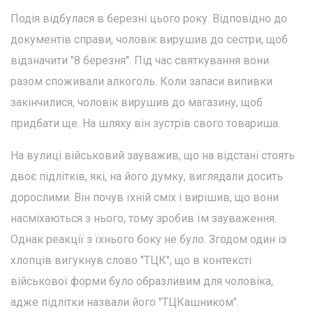
Подія відбулася в березні цього року. Відповідно до
документів справи, чоловік вирушив до сестри, щоб
відзначити "8 березня". Під час святкування вони
разом споживали алкоголь. Коли запаси випивки
закінчилися, чоловік вирушив до магазину, щоб
придбати ще. На шляху він зустрів свого товариша.
На вулиці військовий зауважив, що на відстані стоять
двоє підлітків, які, на його думку, виглядали досить
дорослими. Він почув їхній сміх і вирішив, що вони
насміхаються з нього, тому зробив їм зауваження.
Однак реакції з їхнього боку не було. Згодом один із
хлопців вигукнув слово "ТЦК", що в контексті
військової форми було образливим для чоловіка,
адже підлітки назвали його "ТЦКашником".