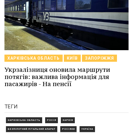
ХАРКІВСЬКА ОБЛАСТЬ
КИЇВ
ЗАПОРІЖЖЯ
Укрзалізниця оновила маршрути
потягів: важлива інформація для
пасажирів - На пенсії
ТЕГИ
ХАРКІВСЬКА ОБЛАСТЬ
РОСІЯ
ХАРКІВ
БЕЗПІЛОТНИЙ ЛІТАЛЬНИЙ АПАРАТ
РОСІЯНИ
УКРАЇНА