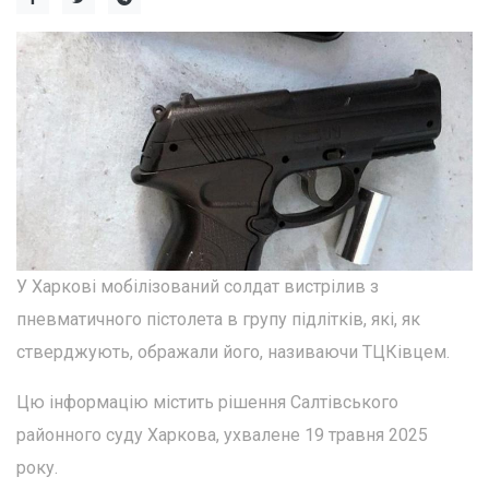
У Харкові мобілізований солдат вистрілив з
пневматичного пістолета в групу підлітків, які, як
стверджують, ображали його, називаючи ТЦКівцем.
Цю інформацію містить рішення Салтівського
районного суду Харкова, ухвалене 19 травня 2025
року.