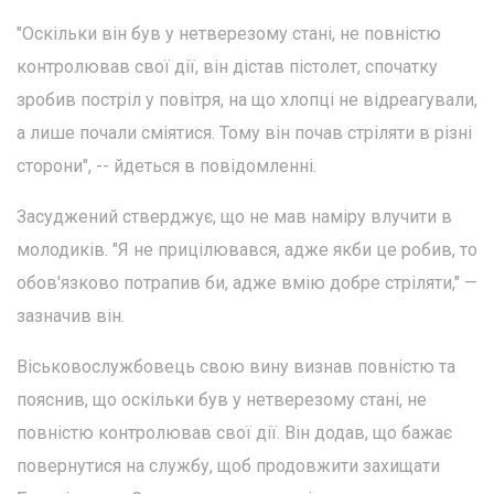
"Оскільки він був у нетверезому стані, не повністю
контролював свої дії, він дістав пістолет, спочатку
зробив постріл у повітря, на що хлопці не відреагували,
а лише почали сміятися. Тому він почав стріляти в різні
сторони", -- йдеться в повідомленні.
Засуджений стверджує, що не мав наміру влучити в
молодиків. "Я не прицілювався, адже якби це робив, то
обов'язково потрапив би, адже вмію добре стріляти," —
зазначив він.
Віськовослужбовець свою вину визнав повністю та
пояснив, що оскільки був у нетверезому стані, не
повністю контролював свої дії. Він додав, що бажає
повернутися на службу, щоб продовжити захищати