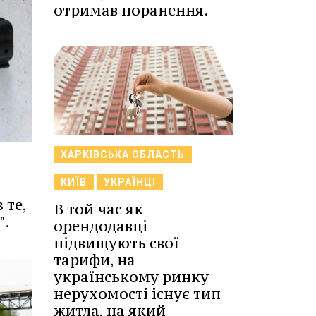
отримав поранення.
ХАРКІВСЬКА ОБЛАСТЬ
КИЇВ
УКРАЇНЦІ
 те,
В той час як
".
орендодавці
підвищують свої
тарифи, на
українському ринку
нерухомості існує тип
житла, на який