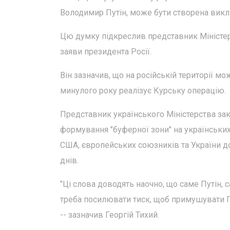
Володимир Путін, може бути створена виклю
Цю думку підкреслив представник Міністер
заяви президента Росії.
Він зазначив, що на російській території м
минулого року реалізує Курську операцію.
Представник українського Міністерства за
формування "буферної зони" на українських 
США, європейських союзників та України д
днів.
"Ці слова доводять наочно, що саме Путін, 
треба посилювати тиск, щоб примушувати Пу
-- зазначив Георгій Тихий.