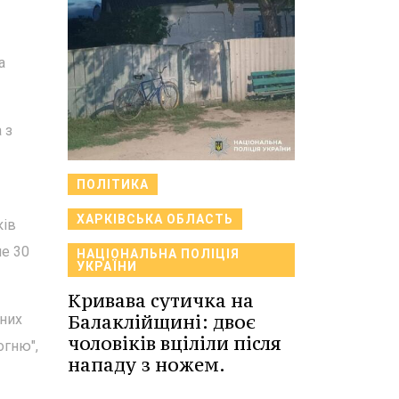
а
 з
ПОЛІТИКА
ХАРКІВСЬКА ОБЛАСТЬ
ків
ше 30
НАЦІОНАЛЬНА ПОЛІЦІЯ
УКРАЇНИ
Кривава сутичка на
Балаклійщині: двоє
 них
чоловіків вціліли після
огню",
нападу з ножем.