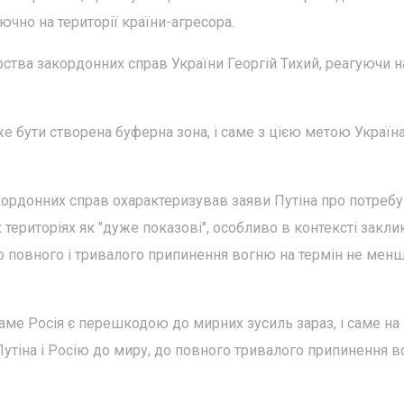
чно на території країни-агресора.
ства закордонних справ України Георгій Тихий, реагуючи н
оже бути створена буферна зона, і саме з цією метою Україна
кордонних справ охарактеризував заяви Путіна про потребу
територіях як "дуже показові", особливо в контексті закли
о повного і тривалого припинення вогню на термін не мен
саме Росія є перешкодою до мирних зусиль зараз, і саме на
тіна і Росію до миру, до повного тривалого припинення в