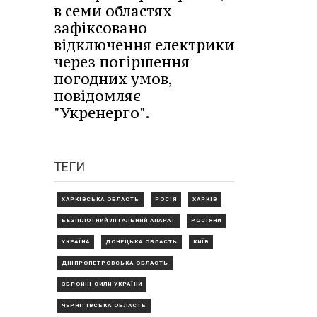
в семи областях
зафіксовано
відключення електрики
через погіршення
погодних умов,
повідомляє
"Укренерго".
ТЕГИ
ХАРКІВСЬКА ОБЛАСТЬ
РОСІЯ
ХАРКІВ
БЕЗПІЛОТНИЙ ЛІТАЛЬНИЙ АПАРАТ
РОСІЯНИ
УКРАЇНА
ДОНЕЦЬКА ОБЛАСТЬ
КИЇВ
ДНІПРОПЕТРОВСЬКА ОБЛАСТЬ
ЗБРОЙНІ СИЛИ УКРАЇНИ
ЧЕРНІГІВСЬКА ОБЛАСТЬ