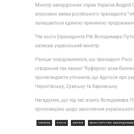
Міністр закордонних справ України Андрій С
агресивні заяви російського президента "чі
залишається єдиною причиною продовженн
"На нього [президента РФ Володимира Путіна
написав український міністр.
Раніше повідомлялося, що президент Росії
створення так званої "буферної зони безпе
пропагандисти уточнили, що йдеться про укр
Чернігівську, Сумську та Харківську.
Нагадуємо, що під час візиту Володимира Пу
пропозицією щодо захоплення українського
УКРАЇНА
РОСІЯ
ХАРКІВ
МІНІСТЕРСТВО ЗАКОРДОННИХ 