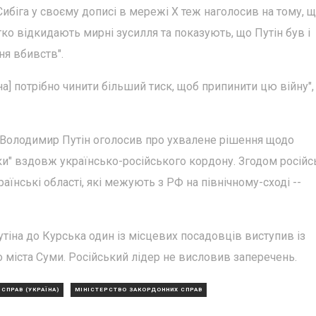
ибіга у своєму дописі в мережі Х теж наголосив на тому, щ
тко відкидають мирні зусилля та показують, що Путін був і
я вбивств".
] потрібно чинити більший тиск, щоб припинити цю війну", 
 Володимир Путін оголосив про ухвалене рішення щодо
ки" вздовж українсько-російського кордону. Згодом російс
аїнські області, які межують з РФ на північному-сході --
тіна до Курська один із місцевих посадовців виступив із
 міста Суми. Російський лідер не висловив заперечень.
СПРАВ (УКРАЇНА)
МІНІСТЕРСТВО ЗАКОРДОННИХ СПРАВ