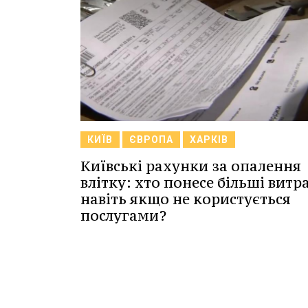
КИЇВ
ЄВРОПА
ХАРКІВ
Київські рахунки за опалення
влітку: хто понесе більші витр
навіть якщо не користується
послугами?