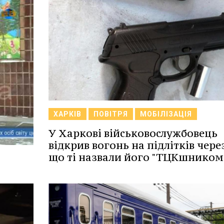
ХАРКІВ
ПОВІТРЯ
МОБІЛІЗАЦІЯ
У Харкові військовослужбовець
відкрив вогонь на підлітків через
що ті назвали його "ТЦКшником