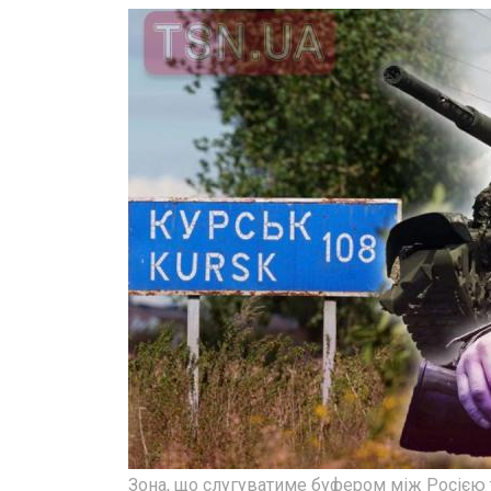
Зона, що слугуватиме буфером між Росією т