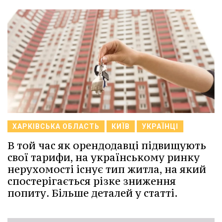
ХАРКІВСЬКА ОБЛАСТЬ
КИЇВ
УКРАЇНЦІ
В той час як орендодавці підвищують
свої тарифи, на українському ринку
нерухомості існує тип житла, на який
спостерігається різке зниження
попиту. Більше деталей у статті.