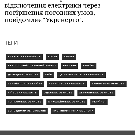
відключення електрики через
погіршення погодних умов,
повідомляє "Укренерго".
ТЕГИ
ХАРКІВСЬКА ОБЛАСТЬ
РОСІЯ
ХАРКІВ
БЕЗПІЛОТНИЙ ЛІТАЛЬНИЙ АПАРАТ
РОСІЯНИ
УКРАЇНА
ДОНЕЦЬКА ОБЛАСТЬ
КИЇВ
ДНІПРОПЕТРОВСЬКА ОБЛАСТЬ
ЗБРОЙНІ СИЛИ УКРАЇНИ
ЧЕРНІГІВСЬКА ОБЛАСТЬ
ЗАПОРІЗЬКА ОБЛАСТЬ
КИЇВСЬКА ОБЛАСТЬ
ОДЕСЬКА ОБЛАСТЬ
ХЕРСОНСЬКА ОБЛАСТЬ
ПОЛТАВСЬКА ОБЛАСТЬ
МИКОЛАЇВСЬКА ОБЛАСТЬ
УКРАЇНЦІ
ВОЛОДИМИР ЗЕЛЕНСЬКИЙ
ПРОТИПОВІТРЯНА ОБОРОНА