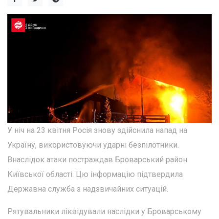
У ніч на 23 квітня Росія знову здійснила напад на
Україну, використовуючи ударні безпілотники.
Внаслідок атаки постраждав Броварський район
Київської області. Цю інформацію підтвердила
Державна служба з надзвичайних ситуацій.
Рятувальники ліквідували наслідки у Броварському