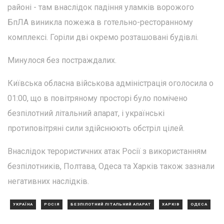
районі - там внаслідок падіння уламків ворожого
БпЛА виникла пожежа в готельно-ресторанному
комплексі. Горіли дві окремо розташовані будівлі.
Минулося без постраждалих.
Київська обласна військова адміністрація оголосила о
01:00, що в повітряному просторі було помічено
безпілотний літальний апарат, і українські
протиповітряні сили здійснюють обстріл цілей.
Внаслідок терористичних атак Росії з використанням
безпілотників, Полтава, Одеса та Харків також зазнали
негативних наслідків.
УКРАЇНА
РОСІЯ
БЕЗПІЛОТНИЙ ЛІТАЛЬНИЙ АПАРАТ
ХАРКІВ
ОДЕСА