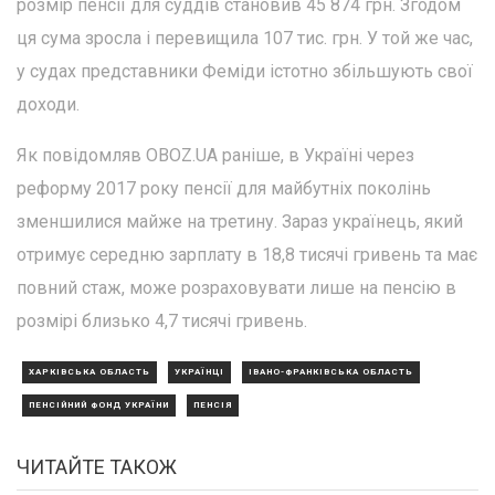
розмір пенсії для суддів становив 45 874 грн. Згодом
ця сума зросла і перевищила 107 тис. грн. У той же час,
у судах представники Феміди істотно збільшують свої
доходи.
Як повідомляв OBOZ.UA раніше, в Україні через
реформу 2017 року пенсії для майбутніх поколінь
зменшилися майже на третину. Зараз українець, який
отримує середню зарплату в 18,8 тисячі гривень та має
повний стаж, може розраховувати лише на пенсію в
розмірі близько 4,7 тисячі гривень.
ХАРКІВСЬКА ОБЛАСТЬ
УКРАЇНЦІ
ІВАНО-ФРАНКІВСЬКА ОБЛАСТЬ
ПЕНСІЙНИЙ ФОНД УКРАЇНИ
ПЕНСІЯ
ЧИТАЙТЕ ТАКОЖ