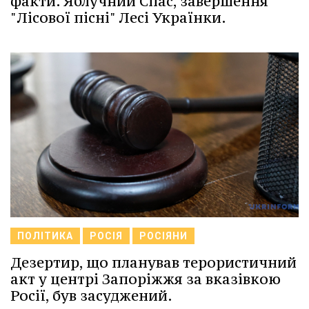
факти. Яблучний Спас, завершення
"Лісової пісні" Лесі Українки.
ПОЛІТИКА
РОСІЯ
РОСІЯНИ
Дезертир, що планував терористичний
акт у центрі Запоріжжя за вказівкою
Росії, був засуджений.