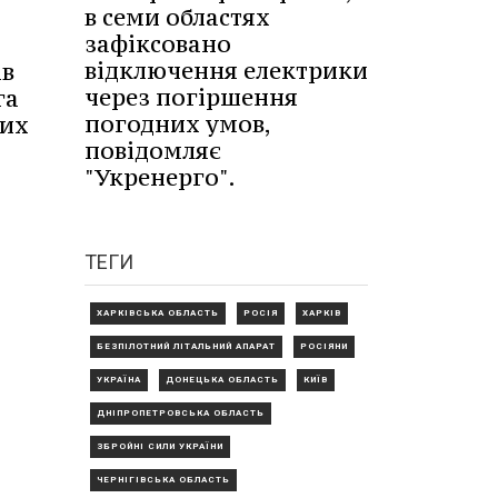
в семи областях
зафіксовано
відключення електрики
ів
через погіршення
га
погодних умов,
них
повідомляє
"Укренерго".
ТЕГИ
ХАРКІВСЬКА ОБЛАСТЬ
РОСІЯ
ХАРКІВ
БЕЗПІЛОТНИЙ ЛІТАЛЬНИЙ АПАРАТ
РОСІЯНИ
УКРАЇНА
ДОНЕЦЬКА ОБЛАСТЬ
КИЇВ
ДНІПРОПЕТРОВСЬКА ОБЛАСТЬ
ЗБРОЙНІ СИЛИ УКРАЇНИ
ЧЕРНІГІВСЬКА ОБЛАСТЬ