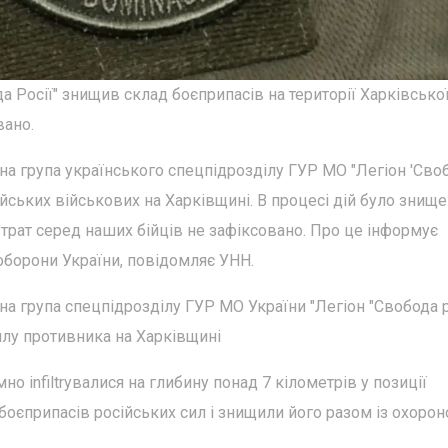
да Росії" знищив склад боєприпасів на території Харківсько
вано.
на група українського спецпідрозділу ГУР МО "Легіон 'Сво
сійських військових на Харківщині. В процесі дій було знищ
трат серед наших бійців не зафіксовано. Про це інформує
оборони України, повідомляє УНН.
на група спецпідрозділу ГУР МО України "Легіон "Свобода р
илу противника на Харківщині
о infiltrувалися на глибину понад 7 кілометрів у позиції
оєприпасів російських сил і знищили його разом із охорон