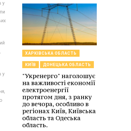
в у
упи
вих
ний
,
ХАРКІВСЬКА ОБЛАСТЬ
КИЇВ
ДОНЕЦЬКА ОБЛАСТЬ
в у
"Укренерго" наголошує
на важливості економії
електроенергії
ня,
протягом дня, з ранку
ю
до вечора, особливо в
регіонах Київ, Київська
область та Одеська
область.