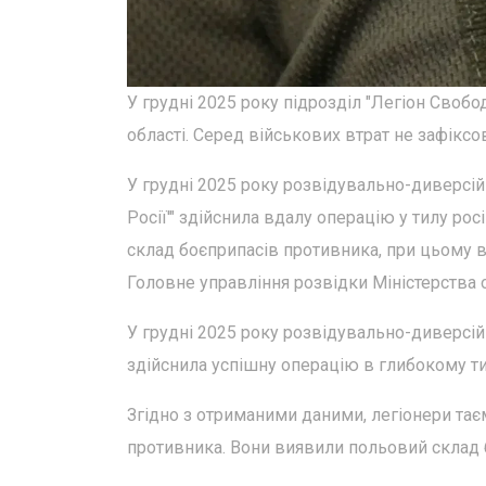
У грудні 2025 року підрозділ "Легіон Свобо
області. Серед військових втрат не зафіксо
У грудні 2025 року розвідувально-диверсій
Росії'" здійснила вдалу операцію у тилу ро
склад боєприпасів противника, при цьому в
Головне управління розвідки Міністерства 
У грудні 2025 року розвідувально-диверсій
здійснила успішну операцію в глибокому т
Згідно з отриманими даними, легіонери таємн
противника. Вони виявили польовий склад б