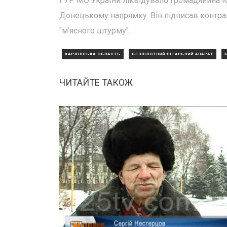
ГУР МО України ліквідувало громадянина К
Донецькому напрямку. Він підписав контракт
"м'ясного штурму".
ХАРКІВСЬКА ОБЛАСТЬ
БЕЗПІЛОТНИЙ ЛІТАЛЬНИЙ АПАРАТ
ЧИТАЙТЕ ТАКОЖ