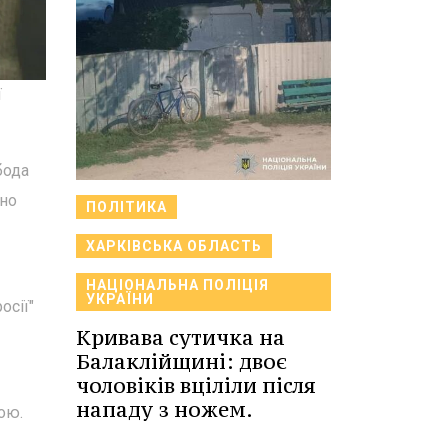
ї
бода
ено
ПОЛІТИКА
ХАРКІВСЬКА ОБЛАСТЬ
НАЦІОНАЛЬНА ПОЛІЦІЯ
УКРАЇНИ
осії"
Кривава сутичка на
Балаклійщині: двоє
чоловіків вціліли після
нападу з ножем.
ою.