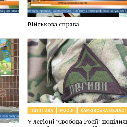
Військова справа
ПОЛІТИКА
РОСІЯ
ХАРКІВСЬКА ОБЛАС
У легіоні "Свобода Росії" поділил