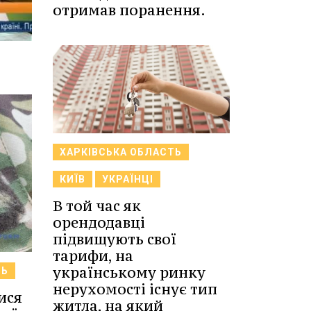
отримав поранення.
ХАРКІВСЬКА ОБЛАСТЬ
КИЇВ
УКРАЇНЦІ
В той час як
орендодавці
підвищують свої
тарифи, на
українському ринку
ТЬ
нерухомості існує тип
ися
житла, на який