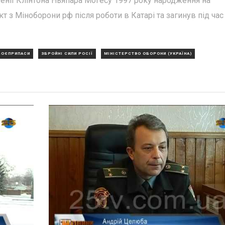
енії Клінтона Ньяпара Могесу 1997 року народження на
 з Міноборони рф після роботи в Катарі та загинув під час
БОЄПРИПАСИ
ЗБРОЙНІ СИЛИ РОСІЇ
МІНІСТЕРСТВО ОБОРОНИ (УКРАЇНА)