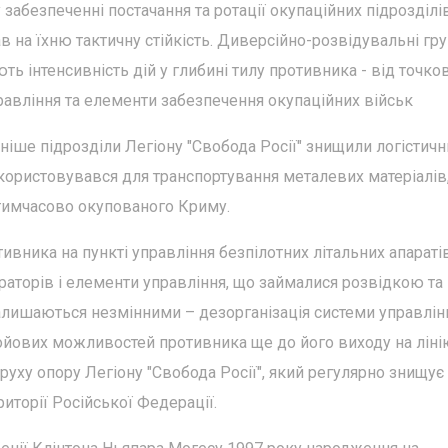
забезпеченні постачання та ротації окупаційних підрозділі
в на їхню тактичну стійкість. Диверсійно-розвідувальні гр
ть інтенсивність дій у глибині тилу противника - від точко
правління та елементи забезпечення окупаційних військ
ніше підрозділи Легіону "Свобода Росії" знищили логістич
користовувався для транспортування металевих матеріалів
 тимчасово окупованого Криму.
вника на пункті управління безпілотних літальних апараті
аторів і елементи управління, що займалися розвідкою та
алишаються незмінними – дезорганізація системи управлін
ойових можливостей противника ще до його виходу на ліні
 руху опору Легіону "Свобода Росії", який регулярно знищує
иторії Російської Федерації.