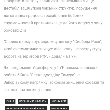
Пріоритети легіону залишаються незмінними: це
дестабілізація управлінських структур, порушення
логістичних процесів і ослаблення бойових
спроможностей противника ще до його вступу у зону
бойових дій.
"Сприяє цьому і рух спротиву легіону "Свобода Росії",
який систематично знищує військову інфраструктуру
ворога на території РФ", - додали в ГУР.
Як повідомляв Укрінформ, у ГУР показали епізоди
роботи бійців "Спецпідрозділу Тимура" на
Запорізькому напрямку, зокрема знищення сховків та
захоплення росіян у полон.
РОСІЯ
ХАРКІВСЬКА ОБЛАСТЬ
УКРІНФОРМ
БЕЗПІЛОТНИЙ ЛІТАЛЬНИЙ АПАРАТ
БОЄПРИПАСИ