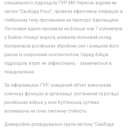
спеціального підрозділу ГУР МО України, відома як
легіон "Свобода Росії", провела ефективну операцію в
глибокому тилу противника на території Харківщини.
Легіонери вдало проникли на більше ніж 7 кілометрів
у бойові позиції ворога, виявили польовий склад
боєприпасів російських збройних сил і знищили його
разом із охоронним контингентом. Серед бійців
підрозділу втрат не зафіксовано, - зазначається в
повідомленні.
За інформацією ГУР, знищений об'єкт виконував
ключову функцію в організації постачання та ротації
російських військ у зоні Куп'янська, суттєво
впливаючи на їхню тактичну стійкість.
Диверсійно-розвідувальні групи легіону "Свобода