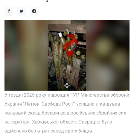
У грудні 2025 року підрозділ ГУР Міністерства оборони
України "Легіон 'Свобода Росії'" успішно ліквідував
польовий склад боєприпасів російських збройних сил
на території Харківської області. Операцію було
здійснено без втрат серед своїх бійців.