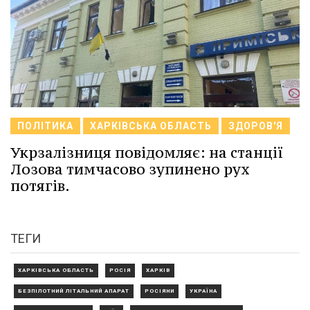
ПОЛІТИКА
ХАРКІВСЬКА ОБЛАСТЬ
ЗДОРОВ'Я
Укрзалізниця повідомляє: на станції
Лозова тимчасово зупинено рух
потягів.
ТЕГИ
ХАРКІВСЬКА ОБЛАСТЬ
РОСІЯ
ХАРКІВ
БЕЗПІЛОТНИЙ ЛІТАЛЬНИЙ АПАРАТ
РОСІЯНИ
УКРАЇНА