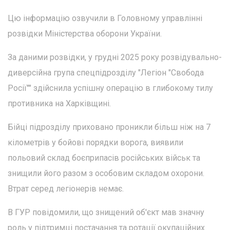
Цю інформацію озвучили в Головному управлінні
розвідки Міністерства оборони України.
За даними розвідки, у грудні 2025 року розвідувально-
диверсійна група спецпідрозділу "Легіон "Свобода
Росії"" здійснила успішну операцію в глибокому тилу
противника на Харківщині.
Бійці підрозділу приховано проникли більш ніж на 7
кілометрів у бойові порядки ворога, виявили
польовий склад боєприпасів російських військ та
знищили його разом з особовим складом охорони.
Втрат серед легіонерів немає.
В ГУР повідомили, що знищений об'єкт мав значну
роль у підтримці постачання та ротації окупаційних