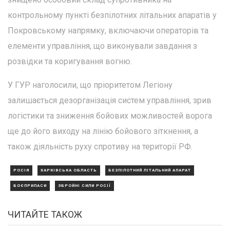
контрольному пункті безпілотних літальних апаратів у
Покровському напрямку, включаючи операторів та
елементи управління, що виконували завдання з
розвідки та коригування вогню.
У ГУР наголосили, що пріоритетом Легіону
залишається дезорганізація систем управління, зрив
логістики та зниження бойових можливостей ворога
ще до його виходу на лінію бойового зіткнення, а
також діяльність руху спротиву на території РФ.
РОСІЯ
ХАРКІВСЬКА ОБЛАСТЬ
БЕЗПІЛОТНИЙ ЛІТАЛЬНИЙ АПАРАТ
БОЄПРИПАСИ
ЗБРОЙНІ СИЛИ РОСІЇ
ЧИТАЙТЕ ТАКОЖ