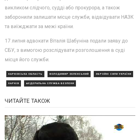
викликом слідчого, судді або прокурора, а також
заборонили залишати місце служби, відвідувати НАЗК
та виїжджати за межі країни.
17 липня адвокати Віталія Шабуніна подали заяву до
СБУ, з вимогою розслідувати розголошення в суді
місця його служби.
ХАРКІВСЬКА ОБЛАСТЬ
ВОЛОДИМИР ЗЕЛЕНСЬКИЙ
ЗБРОЙНІ СИЛИ УКРАЇНИ
ХАРКІВ
ФЕДЕРАЛЬНА СЛУЖБА БЕЗПЕКИ
ЧИТАЙТЕ ТАКОЖ