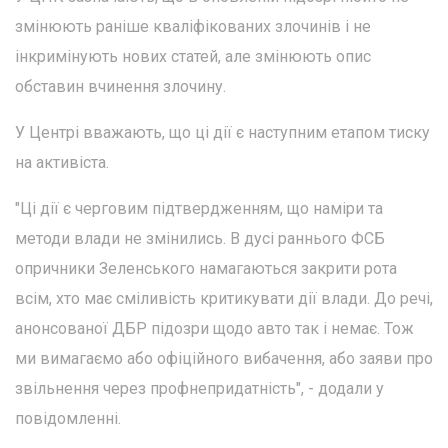
змінюють раніше кваліфікованих злочинів і не
інкримінують нових статей, але змінюють опис
обставин вчинення злочину.
У Центрі вважають, що ці дії є наступним етапом тиску
на активіста.
"Ці дії є черговим підтвердженням, що наміри та
методи влади не змінились. В дусі раннього ФСБ
опричники Зеленського намагаються закрити рота
всім, хто має сміливість критикувати дії влади. До речі,
анонсованої ДБР підозри щодо авто так і немає. Тож
ми вимагаємо або офіційного вибачення, або заяви про
звільнення через профнепридатність", - додали у
повідомленні.