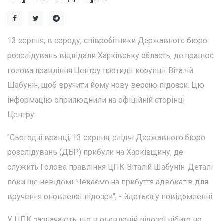
13 серпня, в середу, співробітники Державного бюро
розслідувань відвідали Харківську область, де працює
голова правління Центру протидії корупції Віталій
Шабунін, щоб вручити йому нову версію підозри. Цю
інформацію оприлюднили на офіційній сторінці
Центру.
"Сьогодні вранці, 13 серпня, слідчі Державного бюро
розслідувань (ДБР) прибули на Харківщину, де
служить Голова правління ЦПК Віталій Шабунін. Деталі
поки що невідомі. Чекаємо на прибуття адвокатів для
вручення оновленої підозри", - йдеться у повідомленні.
У ЦПК зазначають, що в оновленій підозрі нібито не