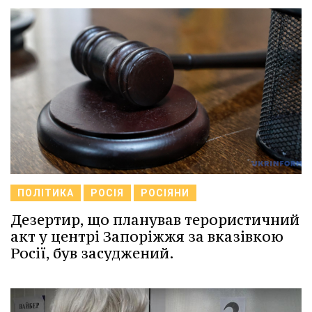
ПОЛІТИКА
РОСІЯ
РОСІЯНИ
Дезертир, що планував терористичний
акт у центрі Запоріжжя за вказівкою
Росії, був засуджений.