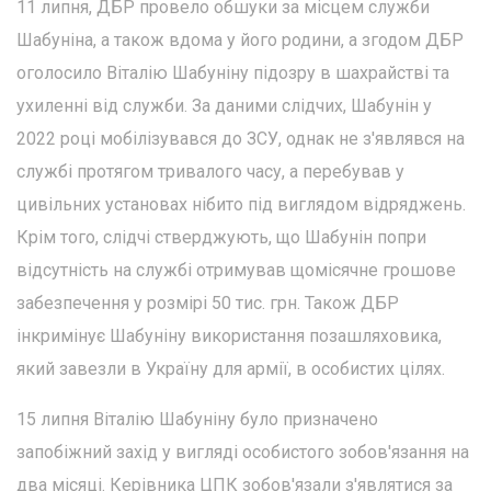
11 липня, ДБР провело обшуки за місцем служби
Шабуніна, а також вдома у його родини, а згодом ДБР
оголосило Віталію Шабуніну підозру в шахрайстві та
ухиленні від служби. За даними слідчих, Шабунін у
2022 році мобілізувався до ЗСУ, однак не з'являвся на
службі протягом тривалого часу, а перебував у
цивільних установах нібито під виглядом відряджень.
Крім того, слідчі стверджують, що Шабунін попри
відсутність на службі отримував щомісячне грошове
забезпечення у розмірі 50 тис. грн. Також ДБР
інкримінує Шабуніну використання позашляховика,
який завезли в Україну для армії, в особистих цілях.
15 липня Віталію Шабуніну було призначено
запобіжний захід у вигляді особистого зобов'язання на
два місяці. Керівника ЦПК зобов'язали з'являтися за