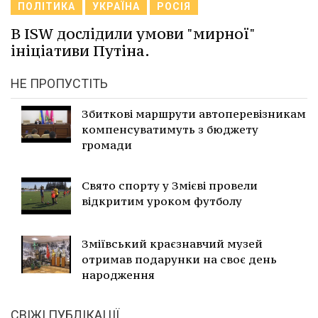
ПОЛІТИКА
УКРАЇНА
РОСІЯ
В ISW дослідили умови "мирної"
ініціативи Путіна.
НЕ ПРОПУСТІТЬ
Збиткові маршрути автоперевізникам
компенсуватимуть з бюджету
громади
Свято спорту у Змієві провели
відкритим уроком футболу
Зміївський краєзнавчий музей
отримав подарунки на своє день
народження
СВІЖІ ПУБЛІКАЦІЇ