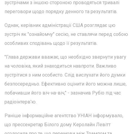
зустрічами з іншою стороною проводяться тривалі
переговори щодо порядку денного та результатів.
Однак, керівник адміністрації США розглядає цю
зустріч як "ознайомчу" сесію, не ставлячи перед собою
особливих сподівань щодо її результатів.
"Глава держави вважає, що необхідно звернути увагу
на чоловіка, який знаходиться навпроти. Важливо
зустрітися з ним особисто. Слід вислухати його думки
безпосередньо. Ефективно оцінити його можна лише,
побачивши його віч-на-віч," - зазначив Рубіо під час
радіоінтерв'ю.
Раніше інформаційне агентство УНІАН інформувало,
що прессекретар Білого дому Керолайн Левітт
оголосила про те, що перемови між Трампом та