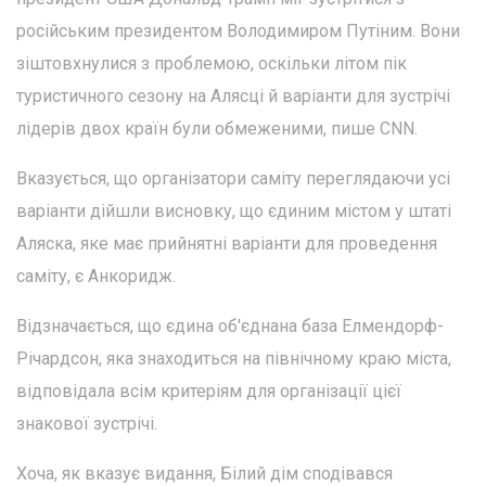
російським президентом Володимиром Путіним. Вони
зіштовхнулися з проблемою, оскільки літом пік
туристичного сезону на Алясці й варіанти для зустрічі
лідерів двох країн були обмеженими, пише CNN.
Вказується, що організатори саміту переглядаючи усі
варіанти дійшли висновку, що єдиним містом у штаті
Аляска, яке має прийнятні варіанти для проведення
саміту, є Анкоридж.
Відзначається, що єдина об'єднана база Елмендорф-
Річардсон, яка знаходиться на північному краю міста,
відповідала всім критеріям для організації цієї
знакової зустрічі.
Хоча, як вказує видання, Білий дім сподівався