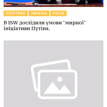
ПОЛІТИКА
УКРАЇНА
РОСІЯ
В ISW дослідили умови "мирної"
ініціативи Путіна.