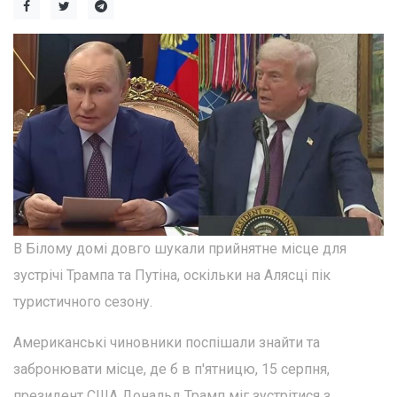
В Білому домі довго шукали прийнятне місце для
зустрічі Трампа та Путіна, оскільки на Алясці пік
туристичного сезону.
Американські чиновники поспішали знайти та
забронювати місце, де б в п'ятницю, 15 серпня,
президент США Дональд Трамп міг зустрітися з