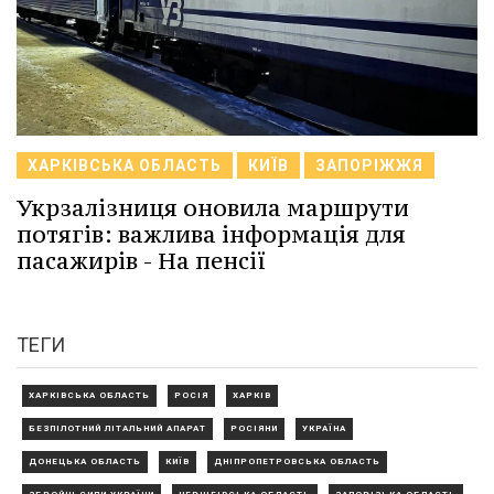
ХАРКІВСЬКА ОБЛАСТЬ
КИЇВ
ЗАПОРІЖЖЯ
Укрзалізниця оновила маршрути
потягів: важлива інформація для
пасажирів - На пенсії
ТЕГИ
ХАРКІВСЬКА ОБЛАСТЬ
РОСІЯ
ХАРКІВ
БЕЗПІЛОТНИЙ ЛІТАЛЬНИЙ АПАРАТ
РОСІЯНИ
УКРАЇНА
ДОНЕЦЬКА ОБЛАСТЬ
КИЇВ
ДНІПРОПЕТРОВСЬКА ОБЛАСТЬ