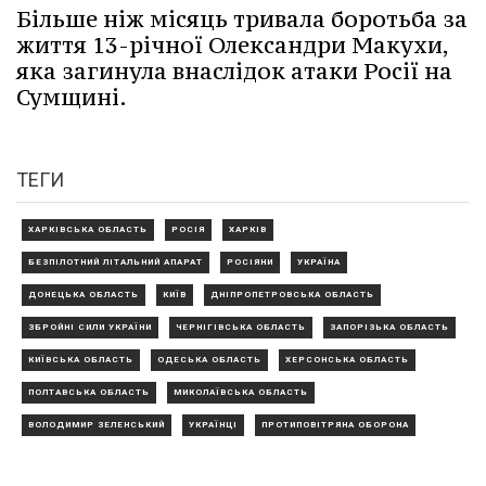
Більше ніж місяць тривала боротьба за
життя 13-річної Олександри Макухи,
яка загинула внаслідок атаки Росії на
Сумщині.
ТЕГИ
ХАРКІВСЬКА ОБЛАСТЬ
РОСІЯ
ХАРКІВ
БЕЗПІЛОТНИЙ ЛІТАЛЬНИЙ АПАРАТ
РОСІЯНИ
УКРАЇНА
ДОНЕЦЬКА ОБЛАСТЬ
КИЇВ
ДНІПРОПЕТРОВСЬКА ОБЛАСТЬ
ЗБРОЙНІ СИЛИ УКРАЇНИ
ЧЕРНІГІВСЬКА ОБЛАСТЬ
ЗАПОРІЗЬКА ОБЛАСТЬ
КИЇВСЬКА ОБЛАСТЬ
ОДЕСЬКА ОБЛАСТЬ
ХЕРСОНСЬКА ОБЛАСТЬ
ПОЛТАВСЬКА ОБЛАСТЬ
МИКОЛАЇВСЬКА ОБЛАСТЬ
ВОЛОДИМИР ЗЕЛЕНСЬКИЙ
УКРАЇНЦІ
ПРОТИПОВІТРЯНА ОБОРОНА