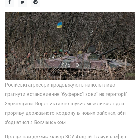
Російські агресори продовжують наполегливо
прагнути встановлення "буферної зони" на території
Харківщини. Ворог активно шукає можливості для
прориву державного кордону в нових районах, аби
з'єднатися з Вовчанськом.
Про це повідомив майор ЗСУ Андрій Ткачук в ефірі