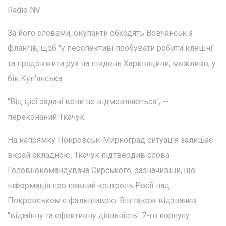
Radio NV.
За його словами, окупанти обходять Вовчанськ з
флангів, щоб "у перспективі пробувати робити клешні"
та продовжити рух на південь Харківщини, можливо, у
бік Куп'янська.
"Від цієї задачі вони не відмовляються", --
переконаний Ткачук.
На напрямку Покровськ-Мирноград ситуація залишає
вкрай складною. Ткачук підтвердив слова
Головнокомандувача Сирського, зазначивши, що
інформація про повний контроль Росії над
Покровськом є фальшивою. Він також відзначив
"відмінну та ефективну діяльність" 7-го корпусу