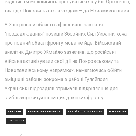
відкриє їм можливість просуватися як у бік Оріхового,
так і до Покровського, а згодом – до Новомиколаївки.
У Запорізькій області зафіксовано часткове
"продавлювання" позицій Збройних Сил України, хоча
про повний обвал фронту мова не йде. Військовий
аналітик Дмитро Жмайло зазначив, що російські
війська активізували свої дії на Покровському та
Новопавлівському напрямках, намагаючись обійти
зміцнені райони, зокрема в районі Гуляйполя.
Українські підрозділи отримали підкріплення для
стабілізації ситуації на цих ділянках фронту.
РОСІЯНИ
ХАРКІВСЬКА ОБЛАСТЬ
ЗБРОЙНІ СИЛИ УКРАЇНИ
ВОВЧАНСЬК
ЛОГІСТИКА