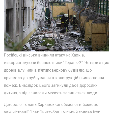
Російські війська вчинили атаку на Харків,
використовуючи безпілотники "Герань-2". Чотири з цих
дронів влучили в п’ятиповерхову будівлю, що
призвело до руйнування її конструкцій і виникнення
пожеж. Внаслідок цього загинули двоє дорослих і
дитина, а під завалами можуть залишатися люди.
Джерело: голова Харківської обласної військової
адміністрації Олег Синєгубов і міський голова Ігор