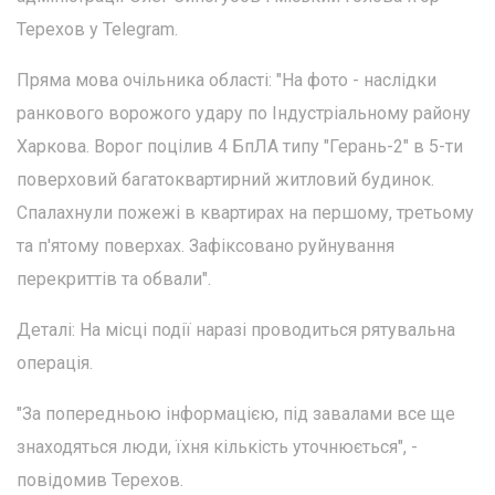
Терехов у Telegram.
Пряма мова очільника області: "На фото - наслідки
ранкового ворожого удару по Індустріальному району
Харкова. Ворог поцілив 4 БпЛА типу "Герань-2" в 5-ти
поверховий багатоквартирний житловий будинок.
Спалахнули пожежі в квартирах на першому, третьому
та п'ятому поверхах. Зафіксовано руйнування
перекриттів та обвали".
Деталі: На місці події наразі проводиться рятувальна
операція.
"За попередньою інформацією, під завалами все ще
знаходяться люди, їхня кількість уточнюється", -
повідомив Терехов.