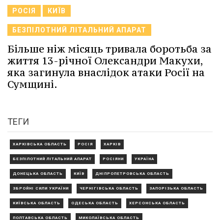
РОСІЯ
КИЇВ
БЕЗПІЛОТНИЙ ЛІТАЛЬНИЙ АПАРАТ
Більше ніж місяць тривала боротьба за
життя 13-річної Олександри Макухи,
яка загинула внаслідок атаки Росії на
Сумщині.
ТЕГИ
ХАРКІВСЬКА ОБЛАСТЬ
РОСІЯ
ХАРКІВ
БЕЗПІЛОТНИЙ ЛІТАЛЬНИЙ АПАРАТ
РОСІЯНИ
УКРАЇНА
ДОНЕЦЬКА ОБЛАСТЬ
КИЇВ
ДНІПРОПЕТРОВСЬКА ОБЛАСТЬ
ЗБРОЙНІ СИЛИ УКРАЇНИ
ЧЕРНІГІВСЬКА ОБЛАСТЬ
ЗАПОРІЗЬКА ОБЛАСТЬ
КИЇВСЬКА ОБЛАСТЬ
ОДЕСЬКА ОБЛАСТЬ
ХЕРСОНСЬКА ОБЛАСТЬ
ПОЛТАВСЬКА ОБЛАСТЬ
МИКОЛАЇВСЬКА ОБЛАСТЬ