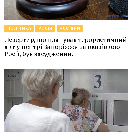
ПОЛІТИКА
РОСІЯ
РОСІЯНИ
Дезертир, що планував терористичний
акт у центрі Запоріжжя за вказівкою
Росії, був засуджений.