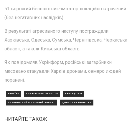
51 ворожий безпілотник-імітатор локаційно втрачений
(без негативних наслідків).
В результаті агресивного наступу постраждали
Харківська, Одеська, Сумська, Чернігівська, Черкаська
області, а також Київська область.
Як повідомляв Укрінформ, російські загарбники
масовано атакували Харків дронами, семеро людей
поранені.
УКРАЇНА
ХАРКІВСЬКА ОБЛАСТЬ
УКРІНФОРМ
БЕЗПІЛОТНИЙ ЛІТАЛЬНИЙ АПАРАТ
ДОНЕЦЬКА ОБЛАСТЬ
ЧИТАЙТЕ ТАКОЖ