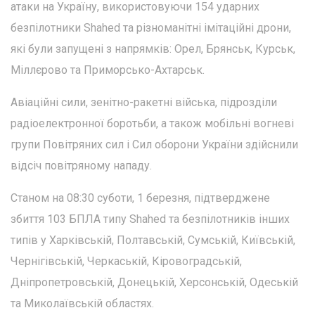
атаки на Україну, використовуючи 154 ударних
безпілотники Shahed та різноманітні імітаційні дрони,
які були запущені з напрямків: Орел, Брянськ, Курськ,
Міллєрово та Приморсько-Ахтарськ.
Авіаційні сили, зенітно-ракетні війська, підрозділи
радіоелектронної боротьби, а також мобільні вогневі
групи Повітряних сил і Сил оборони України здійснили
відсіч повітряному нападу.
Станом на 08:30 суботи, 1 березня, підтверджене
збиття 103 БПЛА типу Shahed та безпілотників інших
типів у Харківській, Полтавській, Сумській, Київській,
Чернігівській, Черкаській, Кіровоградській,
Дніпропетровській, Донецькій, Херсонській, Одеській
та Миколаївській областях.