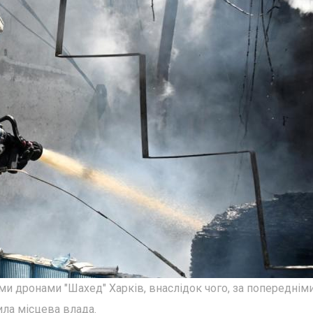
ими дронами "Шахед" Харків, внаслідок чого, за попереднім
ла місцева влада.