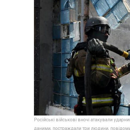
Російські військові вночі атакували ударн
даними, постраждали три людини, повідоми