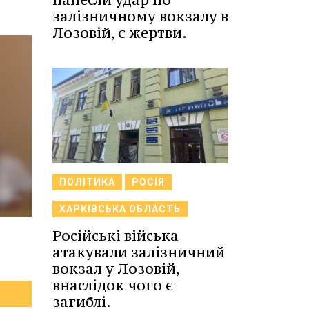
залізничному вокзалу в
Лозовій, є жертви.
ПОЛІТИКА
РОСІЯ
ХАРКІВСЬКА ОБЛАСТЬ
Російські війська
атакували залізничний
вокзал у Лозовій,
внаслідок чого є
загиблі.