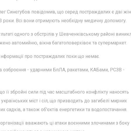
Олег Синєгубов повідомив, що серед постраждалих є дві жін
у 33 роки. Всі вони отримують необхідну медичну допомогу.
ультаті одного з обстрілів у Шевченківському районі виник
жено автомийню, вікна багатоповерхівок та супермаркет.
 Інформації про постраждалих поки що немає.
дів озброєння - ударними БпЛА, ракетами, КАБами, РСЗВ -
що її збройні сили під час масштабного конфлікту наносять
 українських міст і сіл, що призводить до загибелі мирних
их садків, а також об'єктів енергетики та водопостачання.
і організації вважають ці атаки воєнними злочинами з боку