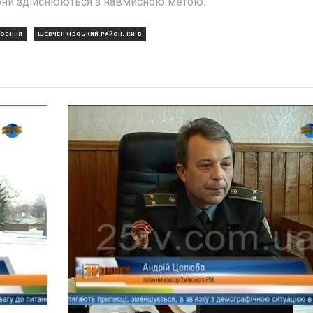
вони здійснюються з навмисною метою.
ОЄННЯ
ШЕВЧЕНКІВСЬКИЙ РАЙОН, КИЇВ