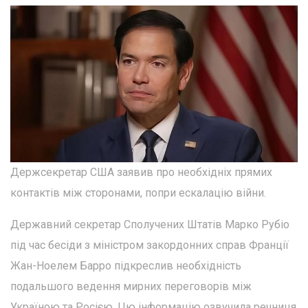
Держсекретар США заявив про необхідніх прямих
контактів між сторонами, попри ескалацію війни.
Державний секретар Сполучених Штатів Марко Рубіо
під час бесіди з міністром закордонних справ Франції
Жан-Ноелем Барро підкреслив необхідність
подальшого ведення мирних переговорів між
Україною та Росією. Цю інформацію озвучила речниця