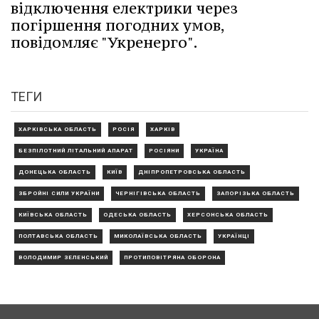
відключення електрики через
погіршення погодних умов,
повідомляє "Укренерго".
ТЕГИ
ХАРКІВСЬКА ОБЛАСТЬ
РОСІЯ
ХАРКІВ
БЕЗПІЛОТНИЙ ЛІТАЛЬНИЙ АПАРАТ
РОСІЯНИ
УКРАЇНА
ДОНЕЦЬКА ОБЛАСТЬ
КИЇВ
ДНІПРОПЕТРОВСЬКА ОБЛАСТЬ
ЗБРОЙНІ СИЛИ УКРАЇНИ
ЧЕРНІГІВСЬКА ОБЛАСТЬ
ЗАПОРІЗЬКА ОБЛАСТЬ
КИЇВСЬКА ОБЛАСТЬ
ОДЕСЬКА ОБЛАСТЬ
ХЕРСОНСЬКА ОБЛАСТЬ
ПОЛТАВСЬКА ОБЛАСТЬ
МИКОЛАЇВСЬКА ОБЛАСТЬ
УКРАЇНЦІ
ВОЛОДИМИР ЗЕЛЕНСЬКИЙ
ПРОТИПОВІТРЯНА ОБОРОНА