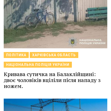
ПОЛІТИКА
ХАРКІВСЬКА ОБЛАСТЬ
НАЦІОНАЛЬНА ПОЛІЦІЯ УКРАЇНИ
Кривава сутичка на Балаклійщині:
двоє чоловіків вціліли після нападу з
ножем.