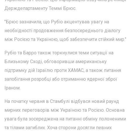
Держдепартаменту Теммі Брюс.
"Брюс зазначила, що Рубіо акцентував увагу на
необхідності продовження безпосереднього діалогу
між Росією та Україною, щоб забезпечити стійкий мир."
Рубіо та Барро також торкнулися теми ситуації на
Близькому Сході, обговоривши американську
підтримку дій Ізраїлю проти ХАМАС, а також питання
запобігання розробці або отриманню ядерної зброї
Іраном.
На початку червня в Стамбулі відбувся новий раунд
мирних переговорів між Україною та Росією. Основна
увага була зосереджена на питанні обміну полоненими
та тілами загиблих. Хоча сторони досягли певних