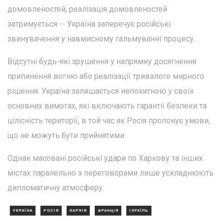
домовленостей, реалізація домовленостей
затримується -- Україна заперечує російські
звинувачення у навмисному гальмуванні процесу.
Відсутні будь-які зрушення у напрямку досягнення
припинення вогню або реалізації тривалого мирного
рішення. Україна залишається непохитною у своїх
основних вимогах, які включають гарантії безпеки та
цілісність території, в той час як Росія пропонує умови,
що не можуть бути прийнятими.
Однак масовані російські удари по Харкову та інших
містах паралельно з переговорами лише ускладнюють
дипломатичну атмосферу.
УКРАЇНА
РОСІЯ
ХАРКІВ
ФРАНЦІЯ
ІЗРАЇЛЬ