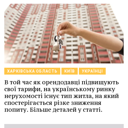
ХАРКІВСЬКА ОБЛАСТЬ
КИЇВ
УКРАЇНЦІ
В той час як орендодавці підвищують
свої тарифи, на українському ринку
нерухомості існує тип житла, на який
спостерігається різке зниження
попиту. Більше деталей у статті.