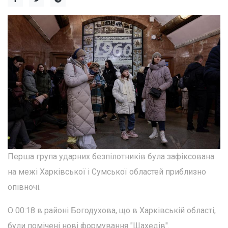
Перша група ударних безпілотників була зафіксована
на межі Харківської і Сумської областей приблизно
опівночі.
О 00:18 в районі Богодухова, що в Харківській області,
були помічені нові формування "Шахедів".