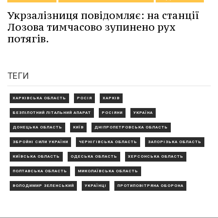
Укрзалізниця повідомляє: на станції
Лозова тимчасово зупинено рух
потягів.
ТЕГИ
ХАРКІВСЬКА ОБЛАСТЬ
РОСІЯ
ХАРКІВ
БЕЗПІЛОТНИЙ ЛІТАЛЬНИЙ АПАРАТ
РОСІЯНИ
УКРАЇНА
ДОНЕЦЬКА ОБЛАСТЬ
КИЇВ
ДНІПРОПЕТРОВСЬКА ОБЛАСТЬ
ЗБРОЙНІ СИЛИ УКРАЇНИ
ЧЕРНІГІВСЬКА ОБЛАСТЬ
ЗАПОРІЗЬКА ОБЛАСТЬ
КИЇВСЬКА ОБЛАСТЬ
ОДЕСЬКА ОБЛАСТЬ
ХЕРСОНСЬКА ОБЛАСТЬ
ПОЛТАВСЬКА ОБЛАСТЬ
МИКОЛАЇВСЬКА ОБЛАСТЬ
ВОЛОДИМИР ЗЕЛЕНСЬКИЙ
УКРАЇНЦІ
ПРОТИПОВІТРЯНА ОБОРОНА