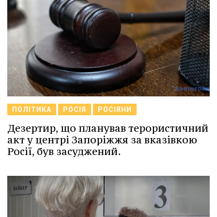
ПОЛІТИКА
РОСІЯ
РОСІЯНИ
Дезертир, що планував терористичний
акт у центрі Запоріжжя за вказівкою
Росії, був засуджений.