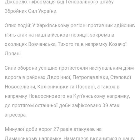
Джерело: інформація від Генерального штабу
Збройних Сил України.
Опис подій: У Харківському регіоні противник здійснив
п’ять атак на наші військові позиції, зокрема в
околицях Вовчанська, Тихого та в напрямку Козачої
Лопані.
Сили оборони успішно протистояли наступальним діям
ворога в районах Дворічної, Петропавлівки, Степової
Новоселівки, Колісниківки та Лозової, а також в
напрямку Новоосинового на Куп'янському напрямку,
де протягом останньої доби зафіксовано 39 атак
агресора.
Минулої доби ворог 27 разів атакував на
Лиманському напрямку. Намагався вклинитися в нашу