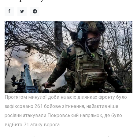
Протягом минулої доби на всіх ділянках фронту було
зафіксовано 261 бойове зіткнення, найактивніше
росіяни атакували Покровський напрямок, де було
відбито 71 атаку ворога.