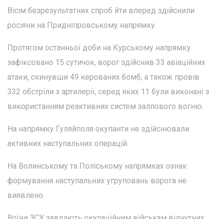
Вісім безрезультатних спроб йти вперед здійснили
росіяни на Придніпровському напрямку.
Протягом останньої доби на Курському напрямку
зафіксовано 15 сутичок, ворог здійснив 33 авіаційних
атаки, скинувши 49 керованих бомб, а також провів
332 обстріли з артилерії, серед яких 11 були виконані з
використанням реактивних систем залпового вогню.
На напрямку Гуляйполя окупанти не здійснювали
активних наступальних операцій.
На Волинському та Поліському напрямках ознак
формування наступальних угруповань ворога не
виявлено.
Воїни ЗСУ завдають окупаційним військам відчутних