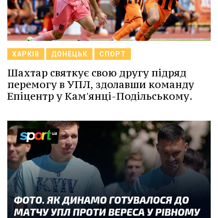
ХАРКІВ
ДОНЕЦЬК
СПОРТ
Шахтар святкує свою другу підряд
перемогу в УПЛ, здолавши команду
Епіцентр у Кам'янці-Подільському.