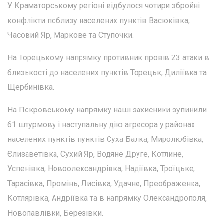
У Краматорському регіоні відбулося чотири збройні
конфлікти поблизу населених пунктів Васюківка,
Часовий Яр, Маркове та Ступочки.
На Торецькому напрямку противник провів 23 атаки в
близькості до населених пунктів Торецьк, Диліївка та
Щербинівка.
На Покровському напрямку наші захисники зупинили
61 штурмову і наступальну дію агресора у районах
населених пунктів пунктів Суха Балка, Миролюбівка,
Єлизаветівка, Сухий Яр, Водяне Друге, Котлине,
Успенівка, Новоолександрівка, Надіївка, Троїцьке,
Тарасівка, Промінь, Лисівка, Удачне, Преображенка,
Котлярівка, Андріївка та в напрямку Олександрополя,
Новопавлівки, Березівки.