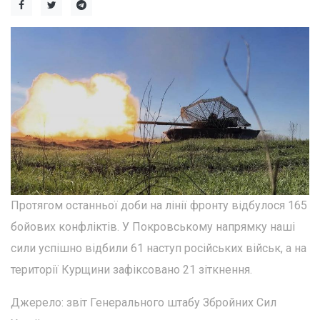
Протягом останньої доби на лінії фронту відбулося 165
бойових конфліктів. У Покровському напрямку наші
сили успішно відбили 61 наступ російських військ, а на
території Курщини зафіксовано 21 зіткнення.
Джерело: звіт Генерального штабу Збройних Сил