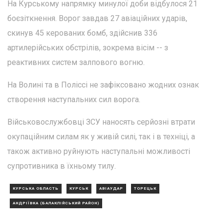
На Курському напрямку минулої доби відбулося 21
боєзіткнення. Ворог завдав 27 авіаційних ударів,
скинув 45 керованих бомб, здійснив 336
артилерійських обстрілів, зокрема вісім -- з
реактивних систем залпового вогню.
На Волині та в Поліссі не зафіксовано жодних ознак
створення наступальних сил ворога.
Військовослужбовці ЗСУ наносять серйозні втрати
окупаційним силам як у живій силі, так і в техніці, а
також активно руйнують наступальні можливості
супротивника в їхньому тилу.
КУРСЬКА ОБЛАСТЬ
КУРСЬК
АВІАУДАР
ТОРЕЦЬК
АНДРІЇВКА (БАЛАКЛІЙСЬКИЙ РАЙОН)