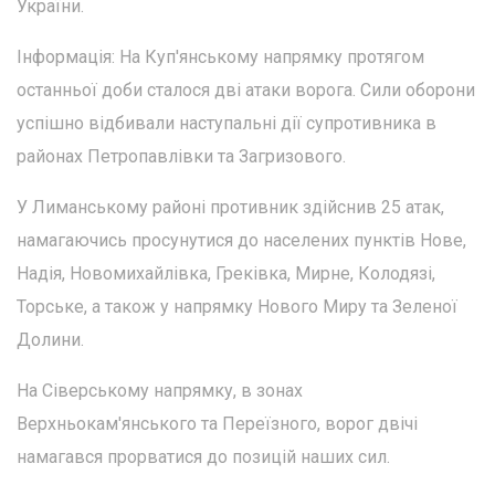
України.
Інформація: На Куп'янському напрямку протягом
останньої доби сталося дві атаки ворога. Сили оборони
успішно відбивали наступальні дії супротивника в
районах Петропавлівки та Загризового.
У Лиманському районі противник здійснив 25 атак,
намагаючись просунутися до населених пунктів Нове,
Надія, Новомихайлівка, Греківка, Мирне, Колодязі,
Торське, а також у напрямку Нового Миру та Зеленої
Долини.
На Сіверському напрямку, в зонах
Верхньокам'янського та Переїзного, ворог двічі
намагався прорватися до позицій наших сил.