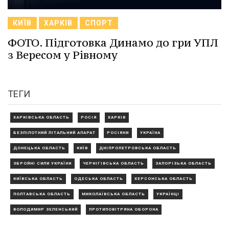
КИЇВ
ХАРКІВ
СПОРТ
ФОТО. Підготовка Динамо до гри УПЛ
з Вересом у Рівному
ТЕГИ
ХАРКІВСЬКА ОБЛАСТЬ
РОСІЯ
ХАРКІВ
БЕЗПІЛОТНИЙ ЛІТАЛЬНИЙ АПАРАТ
РОСІЯНИ
УКРАЇНА
ДОНЕЦЬКА ОБЛАСТЬ
КИЇВ
ДНІПРОПЕТРОВСЬКА ОБЛАСТЬ
ЗБРОЙНІ СИЛИ УКРАЇНИ
ЧЕРНІГІВСЬКА ОБЛАСТЬ
ЗАПОРІЗЬКА ОБЛАСТЬ
КИЇВСЬКА ОБЛАСТЬ
ОДЕСЬКА ОБЛАСТЬ
ХЕРСОНСЬКА ОБЛАСТЬ
ПОЛТАВСЬКА ОБЛАСТЬ
МИКОЛАЇВСЬКА ОБЛАСТЬ
УКРАЇНЦІ
ВОЛОДИМИР ЗЕЛЕНСЬКИЙ
ПРОТИПОВІТРЯНА ОБОРОНА