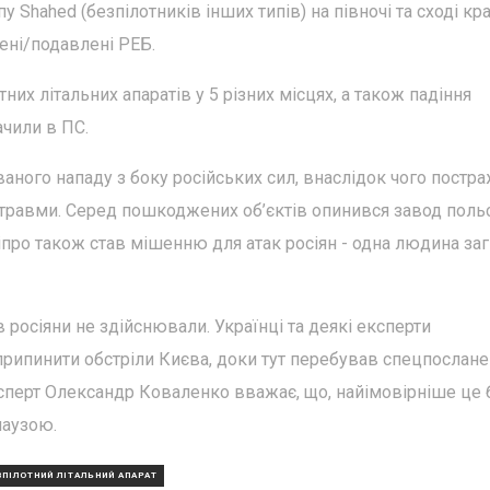
Shahed (безпілотників інших типів) на півночі та сході кра
чені/подавлені РЕБ.
их літальних апаратів у 5 різних місцях, а також падіння
ачили в ПС.
ованого нападу з боку російських сил, внаслідок чого постр
и травми. Серед пошкоджених об’єктів опинився завод поль
 Дніпро також став мішенню для атак росіян - одна людина заг
в росіяни не здійснювали. Українці та деякі експерти
припинити обстріли Києва, доки тут перебував спецпослан
ксперт Олександр Коваленко вважає, що, найімовірніше це 
паузою.
ЗПІЛОТНИЙ ЛІТАЛЬНИЙ АПАРАТ