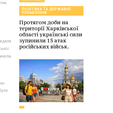
їни,
ПОЛІТИКА ТА ДЕРЖАВНЕ
УПРАВЛІННЯ
Протягом доби на
території Харківської
області українські сили
зупинили 15 атак
аждала
російських військ.
ської
инула,
ець
було