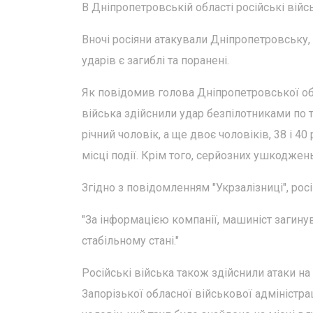
В Дніпропетровській області російські війс
Вночі росіяни атакували Дніпропетровську,
ударів є загиблі та поранені.
Як повідомив голова Дніпропетровської обла
війська здійснили удар безпілотниками по 
річний чоловік, а ще двоє чоловіків, 38 і 4
місці події. Крім того, серйозних ушкодже
Згідно з повідомленням "Укрзалізниці", рос
"За інформацією компанії, машиніст загинув
стабільному стані."
Російські війська також здійснили атаки н
Запорізької обласної військової адміністра