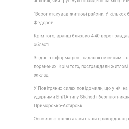
чоловік, чий труп було знайдено на місці вл
"Ворог атакував житлові райони. У кількох
Федоров.
Крім того, вранці близько 4.40 ворог завд
області.
Згідно з інформацією, наданою міським го
поранених. Крім того, постраждали житлові
заклад.
У Повітряних силах повідомили, що у ніч на 
ударними БпЛА типу Shahed і безпілотниками
Приморсько-Ахтарськ.
Основною ціллю атаки стали прикордонні р