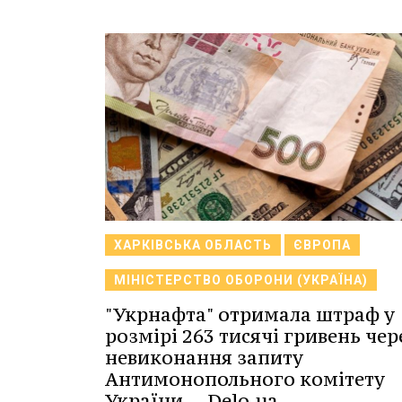
ХАРКІВСЬКА ОБЛАСТЬ
ЄВРОПА
МІНІСТЕРСТВО ОБОРОНИ (УКРАЇНА)
"Укрнафта" отримала штраф у
розмірі 263 тисячі гривень чер
невиконання запиту
Антимонопольного комітету
України -- Delo.ua