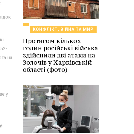
.
лідок
КОНФЛІКТ, ВІЙНА ТА МИР
Протягом кількох
кі
годин російські війська
 52-
здійснили дві атаки на
ога на
Золочів у Харківській
області (фото)
ає у
ий