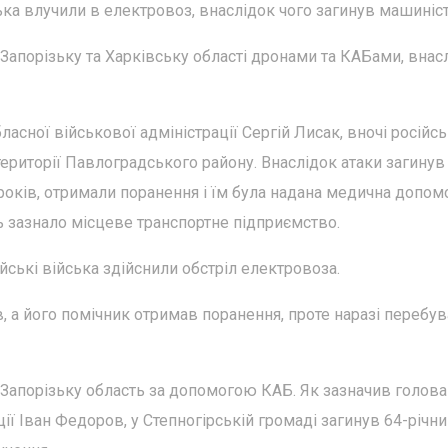
ька влучили в електровоз, внаслідок чого загинув машиніст
 Запорізьку та Харківську області дронами та КАБами, внас
сної військової адміністрації Сергій Лисак, вночі російсь
території Павлоградського району. Внаслідок атаки загинув
0 років, отримали поранення і їм була надана медична допом
нь зазнало місцеве транспортне підприємство.
ійські війська здійснили обстріл електровоза.
, а його помічник отримав поранення, проте наразі перебув
а Запорізьку область за допомогою КАБ. Як зазначив голова
ції Іван Федоров, у Степногірській громаді загинув 64-річн