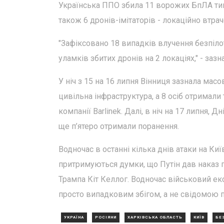
Українська ППО збила 11 ворожих БпЛА типу 
також 6 дронів-імітаторів - локаційно втра
"Зафіксовано 18 випадків влучення безпілотн
уламків збитих дронів на 2 локаціях," - зазн
У ніч з 15 на 16 липня Вінниця зазнала мас
цивільна інфраструктура, а 8 осіб отримал
компанії Barlinek. Далі, в ніч на 17 липня,
ще п’ятеро отримали поранення.
Водночас в останні кілька днів атаки на Киї
притримуються думки, що Путін дав наказ 
Трампа Кіт Келлог. Водночас військовий е
просто випадковим збігом, а не свідомою 
УКРАЇНА
РОСІЯНИ
ХАРКІВСЬКА ОБЛАСТЬ
КИЇВ
БЕ