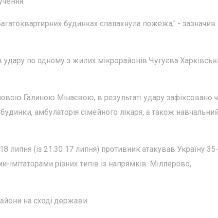
учення.
 багатоквартирних будинках спалахнула пожежа," - зазначив
ав удару по одному з жилих мікрорайонів Чугуєва Харківськ
ловою Галиною Мінаєвою, в результаті удару зафіксовано 
 будинки, амбулаторія сімейного лікаря, а також навчальни
18 липня (із 21.30 17 липня) противник атакував Україну 35
-імітаторами різних типів із напрямків: Міллерово,
айони на сході держави.