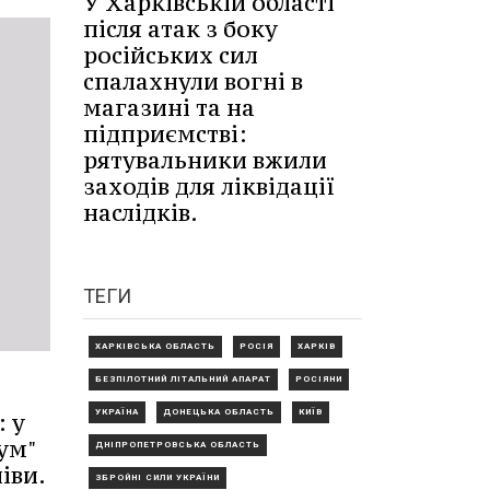
У Харківській області
після атак з боку
російських сил
спалахнули вогні в
магазині та на
підприємстві:
рятувальники вжили
заходів для ліквідації
наслідків.
ТЕГИ
ХАРКІВСЬКА ОБЛАСТЬ
РОСІЯ
ХАРКІВ
БЕЗПІЛОТНИЙ ЛІТАЛЬНИЙ АПАРАТ
РОСІЯНИ
УКРАЇНА
ДОНЕЦЬКА ОБЛАСТЬ
КИЇВ
 у
ум"
ДНІПРОПЕТРОВСЬКА ОБЛАСТЬ
іви.
ЗБРОЙНІ СИЛИ УКРАЇНИ