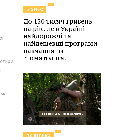
БІЗНЕС
До 130 тисяч гривень
на рік: де в Україні
найдорожчі та
ої
найдешевші програми
навчання на
стоматолога.
чотири
й
-ма
ПОЛІТИКА