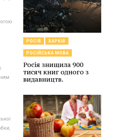
могою
РОСІЯ
ХАРКІВ
РОСІЙСЬКА МОВА
Росія знищила 900
є
тисяч книг одного з
нням
видавництв.
ської
обки,