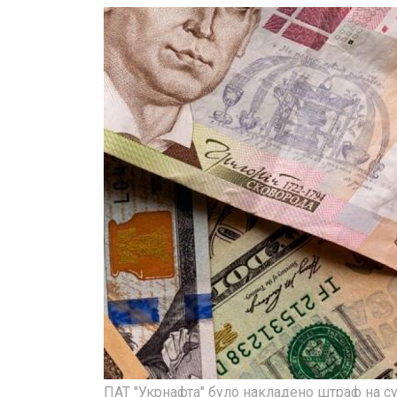
ПАТ "Укрнафта" було накладено штраф на с