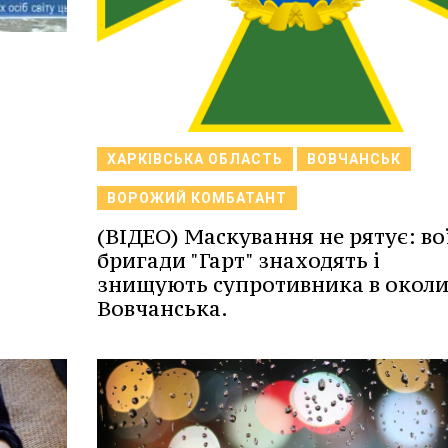
ХАРКІВСЬКА ОБЛАСТЬ
ВОВЧАНСЬК
ВОРОЖИЙ КОМБАТАНТ
(ВІДЕО) Маскування не рятує: во
бригади "Гарт" знаходять і
знищують супротивника в окол
Вовчанська.