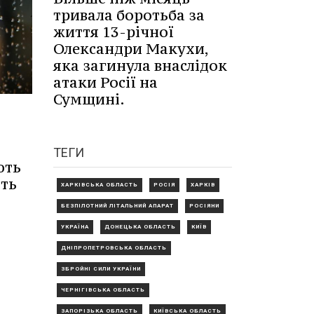
тривала боротьба за
життя 13-річної
Олександри Макухи,
яка загинула внаслідок
атаки Росії на
Сумщині.
ТЕГИ
ють
іть
ХАРКІВСЬКА ОБЛАСТЬ
РОСІЯ
ХАРКІВ
БЕЗПІЛОТНИЙ ЛІТАЛЬНИЙ АПАРАТ
РОСІЯНИ
УКРАЇНА
ДОНЕЦЬКА ОБЛАСТЬ
КИЇВ
ДНІПРОПЕТРОВСЬКА ОБЛАСТЬ
ЗБРОЙНІ СИЛИ УКРАЇНИ
ЧЕРНІГІВСЬКА ОБЛАСТЬ
ЗАПОРІЗЬКА ОБЛАСТЬ
КИЇВСЬКА ОБЛАСТЬ