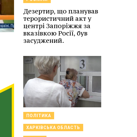
Дезертир, що планував
терористичний акт у
центрі Запоріжжя за
вказівкою Росії, був
засуджений.
ПОЛІТИКА
ХАРКІВСЬКА ОБЛАСТЬ