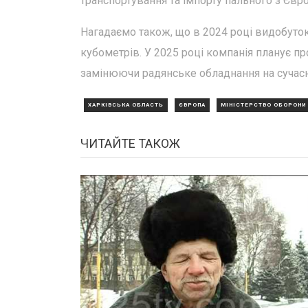
транспортування та імпорту пального з Євр
Нагадаємо також, що в 2024 році видобуток
кубометрів. У 2025 році компанія планує п
замінюючи радянське обладнання на сучасне 
ХАРКІВСЬКА ОБЛАСТЬ
ЄВРОПА
МІНІСТЕРСТВО ОБОРОНИ 
ЧИТАЙТЕ ТАКОЖ