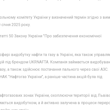
льному комітету України у визначений термін згідно з ви
січня 2025 року.
татті 50 Закону України "Про забезпечення економічної
сфері видобутку нафти та газу в Україні, яка також управля
ій під брендом UKRNAFTA. Компанія займається видобува
азу, а також здійснює постачання пального через свої АЗС.
К "Нафтогаз України", а раніше частина акцій була під
фтогазових зонах України, охоплюючи території від Львів
мається видобутком, а й активно залучена в процеси перер