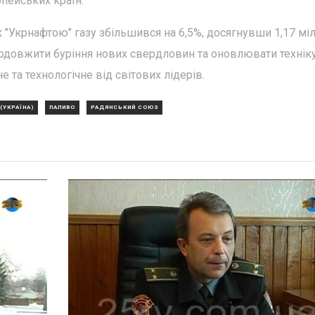
опейських країн.
 "Укрнафтою" газу збільшився на 6,5%, досягнувши 1,17 мі
родовжити буріння нових свердловин та оновлювати техніку
та технологічне від світових лідерів.
(УКРАЇНА)
ПАЛИВО
РАДЯНСЬКИЙ СОЮЗ