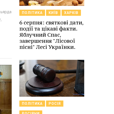
льярда
ПОЛІТИКА
КИЇВ
ХАРКІВ
,
6 серпня: святкові дати,
події та цікаві факти.
Яблучний Спас,
завершення "Лісової
пісні" Лесі Українки.
ПОЛІТИКА
РОСІЯ
РОСІЯНИ