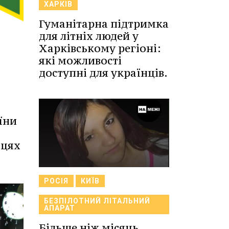
ХАРКІВ
Гуманітарна підтримка
для літніх людей у
Харківському регіоні:
які можливості
доступні для українців.
їни
ицях
РОСІЯ
КИЇВ
БЕЗПІЛОТНИЙ ЛІТАЛЬНИЙ
АПАРАТ
Більше ніж місяць