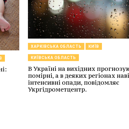
ХАРКІВСЬКА ОБЛАСТЬ
КИЇВ
КИЇВСЬКА ОБЛАСТЬ
В
В Україні на вихідних прогнозу
ні:
помірні, а в деяких регіонах нав
інтенсивні опади, повідомляє
Укргідрометцентр.