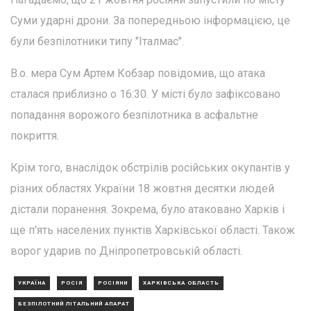
Суми ударні дрони. За попередньою інформацією, це
були безпілотники типу "Італмас".
В.о. мера Сум Артем Кобзар повідомив, що атака
сталася приблизно о 16:30. У місті було зафіксовано
попадання ворожого безпілотника в асфальтне
покриття.
Крім того, внаслідок обстрілів російських окупантів у
різних областях України 18 жовтня десятки людей
дістали поранення. Зокрема, було атаковано Харків і
ще п'ять населених пунктів Харківської області. Також
ворог ударив по Дніпропетровській області.
УКРАЇНА
РОСІЯ
РОСІЯНИ
ХАРКІВСЬКА ОБЛАСТЬ
БЕЗПІЛОТНИЙ ЛІТАЛЬНИЙ АПАРАТ