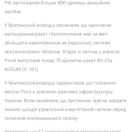
РФ застосувала більше 800 одиниць авіаційних
засобів.
У британській розвідці зазначили, що одночасне
застосування ракет і безпілотників має на меті
збільшити навантаження на українську систему
протиповітряної оборони. Згідно зі звітом, у вересні
Росія випустила понад 70 крилатих ракет AS-23a
KODIAK (Х-101).
У британській розвідці підкреслили, що головною
метою Росії є критично важлива інфраструктура
України. Вони зазначили, що противник прагне завдати
значної шкоди українській енергетичній системі перед
початком опалювального сезону.
Нагадаємо, що 21 жовтня росіяни запустили по місту