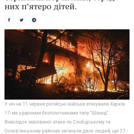
них п’ятеро дітей.
У ніч на 11 червня російські війська атакували Харків
17-ма ударними безпілотниками типу "Шахед".
Внаслідок масованої атаки по Слобідському та
Основʼянському районах загинули двоє людей, ще 37 -