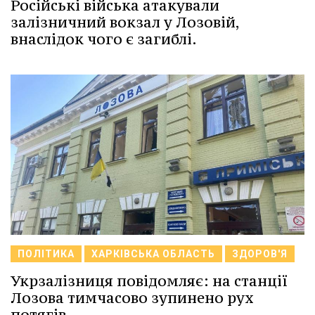
Російські війська атакували
залізничний вокзал у Лозовій,
внаслідок чого є загиблі.
ПОЛІТИКА
ХАРКІВСЬКА ОБЛАСТЬ
ЗДОРОВ'Я
Укрзалізниця повідомляє: на станції
Лозова тимчасово зупинено рух
потягів.