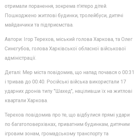
отримали поранення, зокрема п'ятеро дітей.
Пошкоджено житлові будинки, тролейбуси, дитячі
майданчики та підприємства.
Автори: Ігор Терехов, міський голова Харкова, та Олег
Синєгубов, голова Харківської обласної військової
адміністрації.
Деталі: Мер міста повідомив, що напад почався о 00:31
і тривав до 00:40. Російські війська використали 17
ударних дронів типу "Шахед", націливши їх на житлові
квартали Харкова.
Терехов повідомив про те, що відбулися прямі удари
по багатоповерхівках, приватним будинкам, дитячим
ігровим зонам, громадському транспорту та