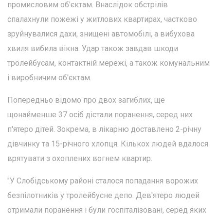
промисловим об'єктам. Внаслідок обстрілів
спалахнули пожежі у житлових квартирах, частково
зруйнувалися дахи, знищені автомобілі, а вибухова
хвиля вибила вікна. Удар також завдав шкоди
тролейбусам, контактній мережі, а також комунальним
і виробничим об'єктам.
Попередньо відомо про двох загиблих, ще
щонайменше 37 осіб дістали поранення, серед них
п'ятеро дітей. Зокрема, в лікарню доставлено 2-річну
дівчинку та 15-річного хлопця. Кількох людей вдалося
врятувати з охоплених вогнем квартир.
"У Слобідському районі сталося попадання ворожих
безпілотників у тролейбусне депо. Дев'ятеро людей
отримали поранення і були госпіталізовані, серед яких