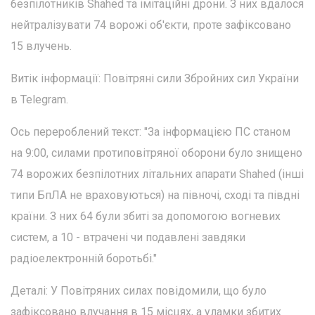
безпілотників Shahed та імітаційні дрони. З них вдалося
нейтралізувати 74 ворожі об'єкти, проте зафіксовано
15 влучень.
Витік інформації: Повітряні сили Збройних сил України
в Telegram.
Ось перероблений текст: "За інформацією ПС станом
на 9:00, силами протиповітряної оборони було знищено
74 ворожих безпілотних літальних апарати Shahed (інші
типи БпЛА не враховуються) на півночі, сході та півдні
країни. З них 64 були збиті за допомогою вогневих
систем, а 10 - втрачені чи подавлені завдяки
радіоелектронній боротьбі."
Деталі: У Повітряних силах повідомили, що було
зафіксовано влучання в 15 місцях, а уламки збитих