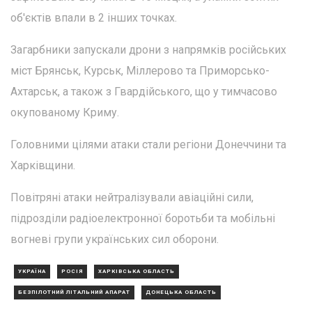
об'єктів впали в 2 інших точках.
Загарбники запускали дрони з напрямків російських
міст Брянськ, Курськ, Міллерово та Приморсько-
Ахтарськ, а також з Гвардійського, що у тимчасово
окупованому Криму.
Головними цілями атаки стали регіони Донеччини та
Харківщини.
Повітряні атаки нейтралізували авіаційні сили,
підрозділи радіоелектронної боротьби та мобільні
вогневі групи українських сил оборони.
УКРАЇНА
РОСІЯ
ХАРКІВСЬКА ОБЛАСТЬ
БЕЗПІЛОТНИЙ ЛІТАЛЬНИЙ АПАРАТ
ДОНЕЦЬКА ОБЛАСТЬ