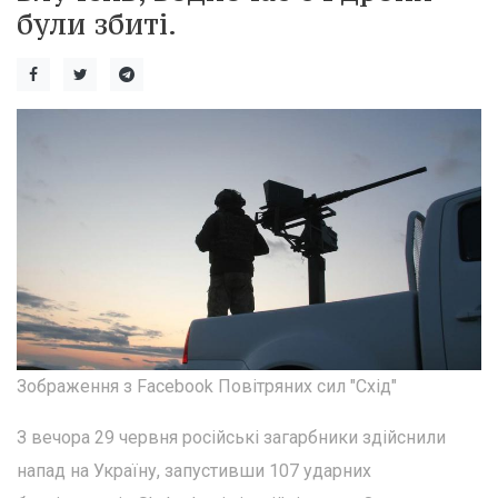
були збиті.
Зображення з Facebook Повітряних сил "Схід"
З вечора 29 червня російські загарбники здійснили
напад на Україну, запустивши 107 ударних