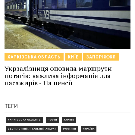
ХАРКІВСЬКА ОБЛАСТЬ
КИЇВ
ЗАПОРІЖЖЯ
Укрзалізниця оновила маршрути
потягів: важлива інформація для
пасажирів - На пенсії
ТЕГИ
ХАРКІВСЬКА ОБЛАСТЬ
РОСІЯ
ХАРКІВ
БЕЗПІЛОТНИЙ ЛІТАЛЬНИЙ АПАРАТ
РОСІЯНИ
УКРАЇНА