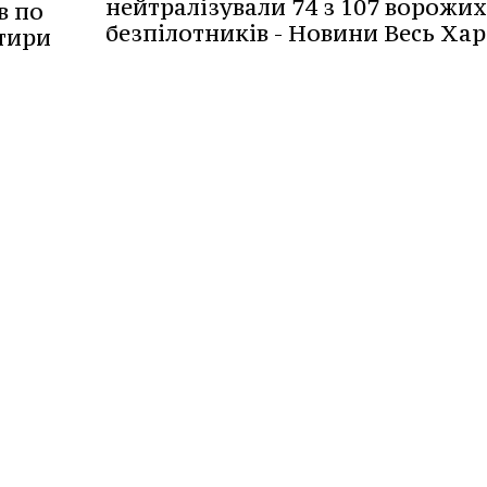
нейтралізували 74 з 107 ворожих
в по
безпілотників - Новини Весь Хар
отири