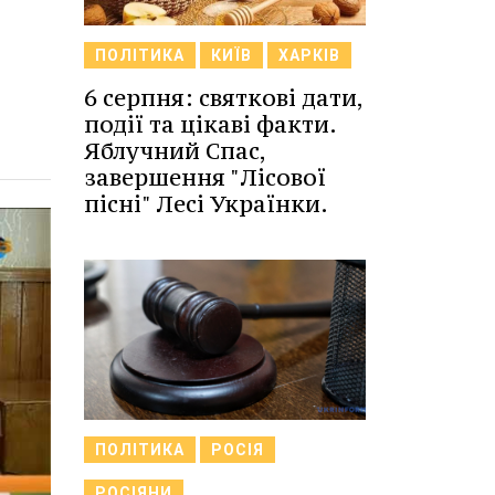
ПОЛІТИКА
КИЇВ
ХАРКІВ
6 серпня: святкові дати,
події та цікаві факти.
Яблучний Спас,
завершення "Лісової
пісні" Лесі Українки.
ПОЛІТИКА
РОСІЯ
РОСІЯНИ