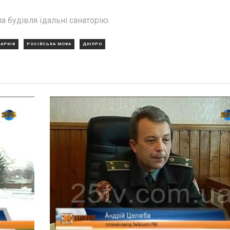
а будівля їдальні санаторію.
ХАРКІВ
РОСІЙСЬКА МОВА
ДНІПРО