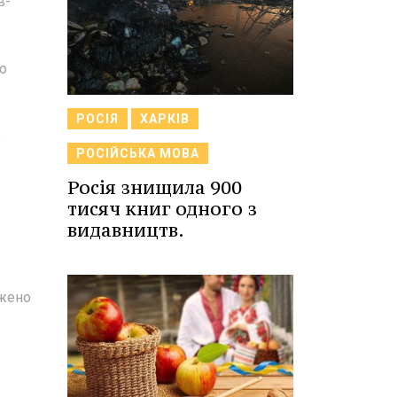
в-
го
РОСІЯ
ХАРКІВ
о
РОСІЙСЬКА МОВА
Росія знищила 900
тисяч книг одного з
видавництв.
джено