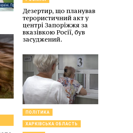
Дезертир, що планував
терористичний акт у
центрі Запоріжжя за
вказівкою Росії, був
засуджений.
ПОЛІТИКА
ХАРКІВСЬКА ОБЛАСТЬ