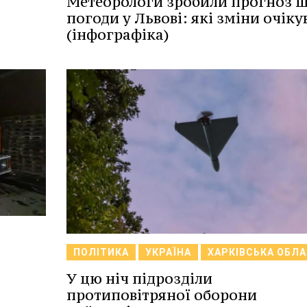
Метеорологи зробили прогноз 
погоди у Львові: які зміни очіку
(інфографіка)
ПОЛІТИКА
УКРАЇНА
ХАРКІВСЬКА ОБЛ
У цю ніч підрозділи
протиповітряної оборони