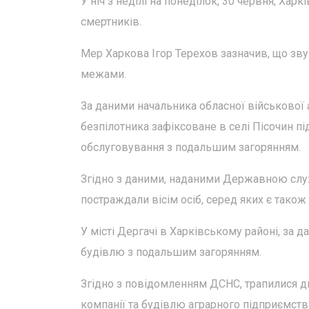
У ніч з неділі на понеділок, 30 червня, Хар
смертників.
Мер Харкова Ігор Терехов зазначив, що звуки
межами.
За даними начальника обласної військової а
безпілотника зафіксоване в селі Пісочин п
обслуговування з подальшим загорянням.
Згідно з даними, наданими Державною служ
постраждали вісім осіб, серед яких є також
У місті Дергачі в Харківському районі, за
будівлю з подальшим загорянням.
Згідно з повідомленням ДСНС, трапилися д
компанії та будівлю аграрного підприємств