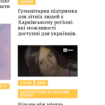
щодо
ХАРКІВ
вати
Гуманітарна підтримка
для літніх людей у
Харківському регіоні:
які можливості
доступні для українців.
РОСІЯ
КИЇВ
АСТЬ
БЕЗПІЛОТНИЙ ЛІТАЛЬНИЙ
АПАРАТ
Більше ніж місяць