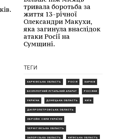
тривала боротьба за
ків.
життя 13-річної
Олександри Макухи,
яка загинула внаслідок
атаки Росії на
Сумщині.
ТЕГИ
ХАРКІВСЬКА ОБЛАСТЬ
РОСІЯ
ХАРКІВ
БЕЗПІЛОТНИЙ ЛІТАЛЬНИЙ АПАРАТ
РОСІЯНИ
УКРАЇНА
ДОНЕЦЬКА ОБЛАСТЬ
КИЇВ
ДНІПРОПЕТРОВСЬКА ОБЛАСТЬ
ЗБРОЙНІ СИЛИ УКРАЇНИ
ЧЕРНІГІВСЬКА ОБЛАСТЬ
ЗАПОРІЗЬКА ОБЛАСТЬ
КИЇВСЬКА ОБЛАСТЬ