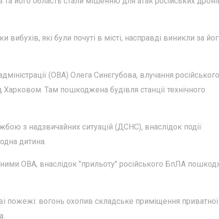
ків та його область стали мішенню для атак російських дроні
 вибухів, які були почуті в місті, насправді виникли за йо
дміністрації (ОВА) Олега Синєгубова, влучання російськог
ід Харковом. Там пошкоджена будівля станції технічного
бою з надзвичайних ситуацій (ДСНС), внаслідок події
 одна дитина.
 даними ОВА, внаслідок "прильоту" російського БпЛА пошко
ві пожежі: вогонь охопив складське приміщення приватної
а.