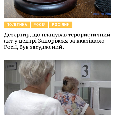
ПОЛІТИКА
РОСІЯ
РОСІЯНИ
Дезертир, що планував терористичний
акт у центрі Запоріжжя за вказівкою
Росії, був засуджений.