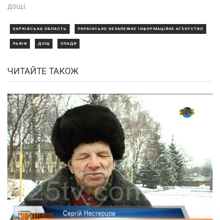
дощі.
ХАРКІВСЬКА ОБЛАСТЬ
УКРАЇНСЬКЕ НЕЗАЛЕЖНЕ ІНФОРМАЦІЙНЕ АГЕНТСТВО
ЛЬВІВ
ДОЩ
ОПАДИ
ЧИТАЙТЕ ТАКОЖ