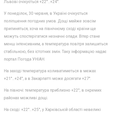
Львові очікується +22°...+24°.
У понеділок, 30 червня, в Україні очікується
поліпшення погодних умов. Дощі майже зовсім
припиняться, хоча на північному сході країни ще
можуть спостерігатися незначні опади. Вітер стане
менш інтенсивним, а температура повітря залишиться
стабільною, без істотних змін. Таку інформацію надає
портал Погода УНІАН.
На заході температура коливатиметься в межах
+21°...+24°, а в Закарпатті може досягати +27°.
На півночі: температура приблизно +22°, в окремих
районах можливі дощі.
На сході: +22°...+25°, у Харківській області невеликі