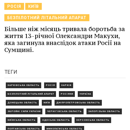
РОСІЯ
КИЇВ
БЕЗПІЛОТНИЙ ЛІТАЛЬНИЙ АПАРАТ
Більше ніж місяць тривала боротьба за
життя 13-річної Олександри Макухи,
яка загинула внаслідок атаки Росії на
Сумщині.
ТЕГИ
ХАРКІВСЬКА ОБЛАСТЬ
РОСІЯ
ХАРКІВ
БЕЗПІЛОТНИЙ ЛІТАЛЬНИЙ АПАРАТ
РОСІЯНИ
УКРАЇНА
ДОНЕЦЬКА ОБЛАСТЬ
КИЇВ
ДНІПРОПЕТРОВСЬКА ОБЛАСТЬ
ЗБРОЙНІ СИЛИ УКРАЇНИ
ЧЕРНІГІВСЬКА ОБЛАСТЬ
ЗАПОРІЗЬКА ОБЛАСТЬ
КИЇВСЬКА ОБЛАСТЬ
ОДЕСЬКА ОБЛАСТЬ
ХЕРСОНСЬКА ОБЛАСТЬ
ПОЛТАВСЬКА ОБЛАСТЬ
МИКОЛАЇВСЬКА ОБЛАСТЬ