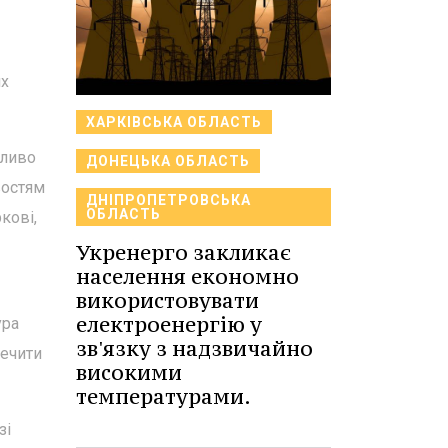
их
ХАРКІВСЬКА ОБЛАСТЬ
бливо
ДОНЕЦЬКА ОБЛАСТЬ
востям
ДНІПРОПЕТРОВСЬКА
ОБЛАСТЬ
кові,
Укренерго закликає
населення економно
використовувати
електроенергію у
ура
зв'язку з надзвичайно
печити
високими
температурами.
зі