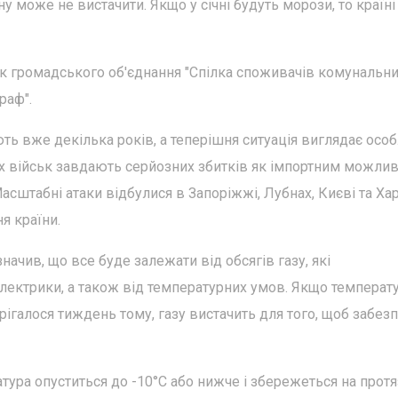
 може не вистачити. Якщо у січні будуть морози, то країні
к громадського об'єднання "Спілка споживачів комунальн
раф".
ють вже декілька років, а теперішня ситуація виглядає осо
ких військ завдають серйозних збитків як імпортним можли
Масштабні атаки відбулися в Запоріжжі, Лубнах, Києві та Хар
я країни.
ачив, що все буде залежати від обсягів газу, які
ектрики, а також від температурних умов. Якщо температ
рігалося тиждень тому, газу вистачить для того, щоб забез
ура опуститься до -10°C або нижче і збережеться на протя