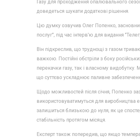
Газу для проходження опалювального сезону
доведеться шукати додаткові рішення.
Цю думку озвучив Олег Попенко, засновни
послуг", під час інтерв'ю для видання "Телег
Він підкреслив, що труднощі з газом трива
важкою. Постійні обстріли з боку російсь
перекачки газу, так і власному видобутку. 
що суттєво ускладнює паливне забезпеченн
Щодо можливостей після січня, Попенко зазн
використовуватимуться для виробництва ел
залишиться близькою до нуля, як це спосте
стабільність протягом місяця.
Експерт також попередив, що якщо температ