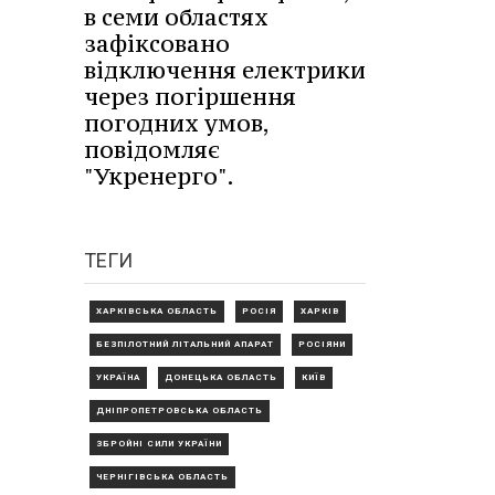
в семи областях
зафіксовано
відключення електрики
через погіршення
погодних умов,
повідомляє
"Укренерго".
ТЕГИ
ХАРКІВСЬКА ОБЛАСТЬ
РОСІЯ
ХАРКІВ
БЕЗПІЛОТНИЙ ЛІТАЛЬНИЙ АПАРАТ
РОСІЯНИ
УКРАЇНА
ДОНЕЦЬКА ОБЛАСТЬ
КИЇВ
ДНІПРОПЕТРОВСЬКА ОБЛАСТЬ
ЗБРОЙНІ СИЛИ УКРАЇНИ
ЧЕРНІГІВСЬКА ОБЛАСТЬ