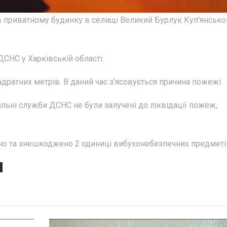
 в приватному будинку в селищі Великий Бурлук Куп'янсько
СНС у Харківській області.
дратних метрів. В даний час з'ясовується причина пожежі.
альні служби ДСНС не були залучені до ліквідації пожеж,
но та знешкоджено 2 одиниці вибухонебезпечних предметі