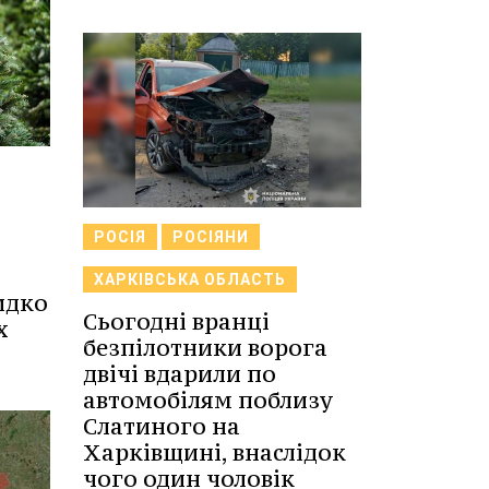
РОСІЯ
РОСІЯНИ
ХАРКІВСЬКА ОБЛАСТЬ
идко
Сьогодні вранці
х
безпілотники ворога
двічі вдарили по
автомобілям поблизу
Слатиного на
Харківщині, внаслідок
чого один чоловік