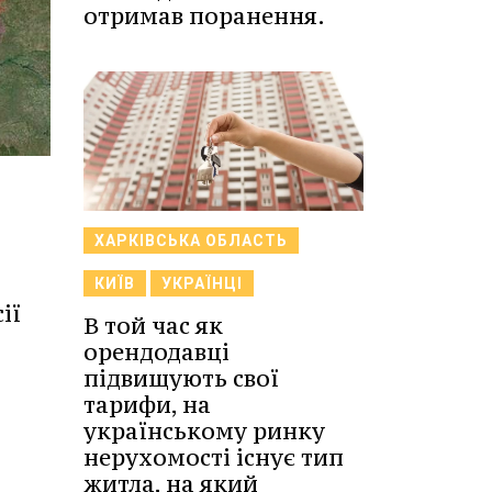
отримав поранення.
ХАРКІВСЬКА ОБЛАСТЬ
КИЇВ
УКРАЇНЦІ
ії
В той час як
орендодавці
підвищують свої
тарифи, на
українському ринку
нерухомості існує тип
житла, на який