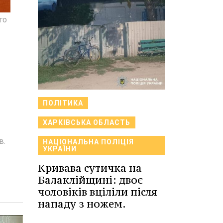
го
ПОЛІТИКА
ХАРКІВСЬКА ОБЛАСТЬ
в.
НАЦІОНАЛЬНА ПОЛІЦІЯ
УКРАЇНИ
Кривава сутичка на
Балаклійщині: двоє
чоловіків вціліли після
нападу з ножем.