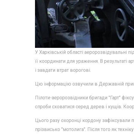
У Харківській області аеророзвідувальні пі
її координати для ураження. В результаті 
і завдати втрат ворогові.
Цю інформацію озвучили в Державній прик
Пілоти-аеророзвідники бригади "Гарт" фікс
спроби сховатися серед дерев і кущів. Ко
Цього разу охоронці кордону зафіксували 
прізвисько "мотолига". Після того як технік