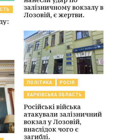
залізничному вокзалу в
АСТЬ
Лозовій, є жертви.
ду:
ПОЛІТИКА
РОСІЯ
ХАРКІВСЬКА ОБЛАСТЬ
Російські війська
атакували залізничний
вокзал у Лозовій,
внаслідок чого є
загиблі.