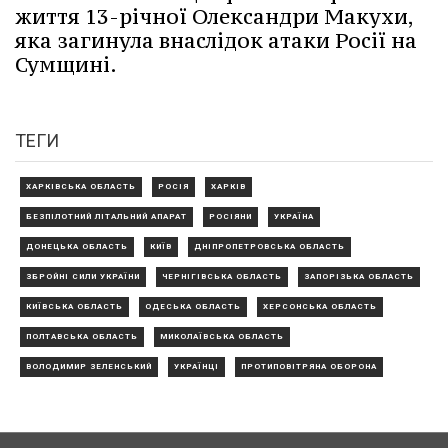
життя 13-річної Олександри Макухи,
яка загинула внаслідок атаки Росії на
Сумщині.
ТЕГИ
ХАРКІВСЬКА ОБЛАСТЬ
РОСІЯ
ХАРКІВ
БЕЗПІЛОТНИЙ ЛІТАЛЬНИЙ АПАРАТ
РОСІЯНИ
УКРАЇНА
ДОНЕЦЬКА ОБЛАСТЬ
КИЇВ
ДНІПРОПЕТРОВСЬКА ОБЛАСТЬ
ЗБРОЙНІ СИЛИ УКРАЇНИ
ЧЕРНІГІВСЬКА ОБЛАСТЬ
ЗАПОРІЗЬКА ОБЛАСТЬ
КИЇВСЬКА ОБЛАСТЬ
ОДЕСЬКА ОБЛАСТЬ
ХЕРСОНСЬКА ОБЛАСТЬ
ПОЛТАВСЬКА ОБЛАСТЬ
МИКОЛАЇВСЬКА ОБЛАСТЬ
ВОЛОДИМИР ЗЕЛЕНСЬКИЙ
УКРАЇНЦІ
ПРОТИПОВІТРЯНА ОБОРОНА