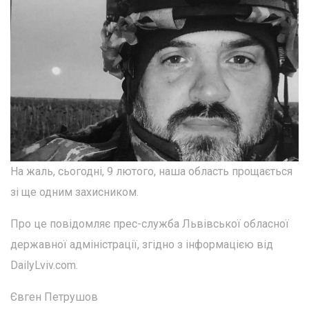
На жаль, сьогодні, 9 лютого, наша область прощається
зі ще одним захисником.
Про це повідомляє прес-служба Львівської обласної
державної адміністрації, згідно з інформацією від
DailyLviv.com.
Євген Петрушов