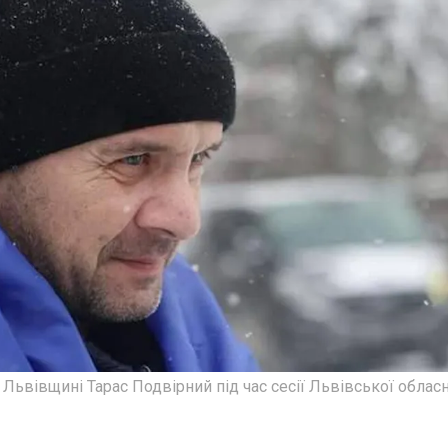
ьвівщині Тарас Подвірний під час сесії Львівської обласн