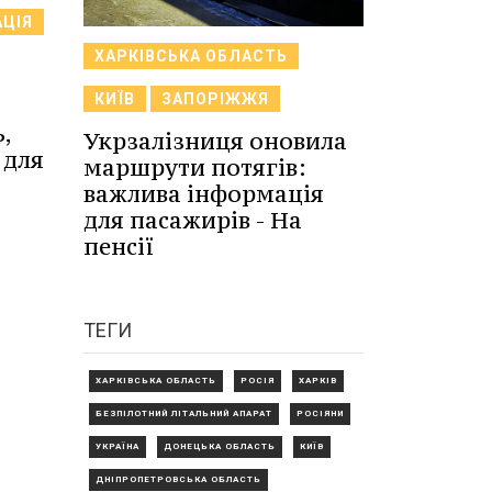
АЦІЯ
ХАРКІВСЬКА ОБЛАСТЬ
КИЇВ
ЗАПОРІЖЖЯ
,
Укрзалізниця оновила
 для
маршрути потягів:
важлива інформація
для пасажирів - На
пенсії
ТЕГИ
ХАРКІВСЬКА ОБЛАСТЬ
РОСІЯ
ХАРКІВ
БЕЗПІЛОТНИЙ ЛІТАЛЬНИЙ АПАРАТ
РОСІЯНИ
УКРАЇНА
ДОНЕЦЬКА ОБЛАСТЬ
КИЇВ
ДНІПРОПЕТРОВСЬКА ОБЛАСТЬ