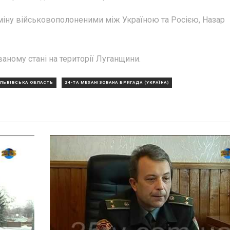
бміну військовополоненими між Україною та Росією, Назар
ваному стані на території Луганщини.
ЛЬВІВСЬКА ОБЛАСТЬ
24-ТА МЕХАНІЗОВАНА БРИГАДА (УКРАЇНА)