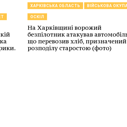
ХАРКІВСЬКА ОБЛАСТЬ
ВІЙСЬКОВА ОКУП
ЕТ
ОСКІЛ
На Харківщині ворожий
ькій
безпілотник атакував автомобіль
ька
що перевозив хліб, призначений
рики.
розподілу старостою (фото)