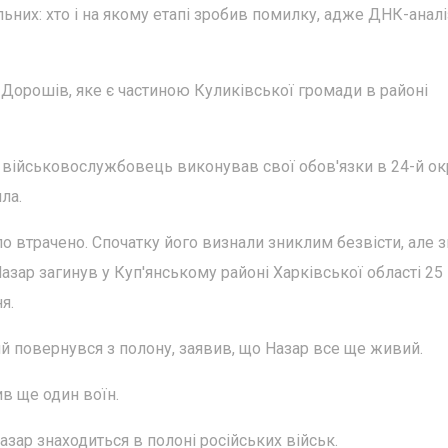
ьних: хто і на якому етапі зробив помилку, адже ДНК-аналі
 Дорошів, яке є частиною Куликівської громади в районі
 військовослужбовець виконував свої обов'язки в 24-й ок
ла.
ло втрачено. Спочатку його визнали зниклим безвісти, але 
азар загинув у Куп'янському районі Харківської області 25
я.
ий повернувся з полону, заявив, що Назар все ще живий.
ив ще один воїн.
зар знаходиться в полоні російських військ.