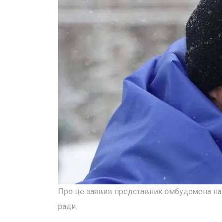
Про це заявив представник омбудсмена на Л
ради.