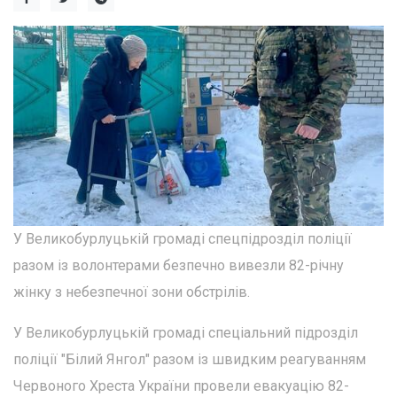
У Великобурлуцькій громаді спецпідрозділ поліції
разом із волонтерами безпечно вивезли 82-річну
жінку з небезпечної зони обстрілів.
У Великобурлуцькій громаді спеціальний підрозділ
поліції "Білий Янгол" разом із швидким реагуванням
Червоного Хреста України провели евакуацію 82-