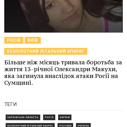
РОСІЯ
КИЇВ
БЕЗПІЛОТНИЙ ЛІТАЛЬНИЙ АПАРАТ
Більше ніж місяць тривала боротьба за
життя 13-річної Олександри Макухи,
яка загинула внаслідок атаки Росії на
Сумщині.
ТЕГИ
ХАРКІВСЬКА ОБЛАСТЬ
РОСІЯ
ХАРКІВ
БЕЗПІЛОТНИЙ ЛІТАЛЬНИЙ АПАРАТ
РОСІЯНИ
УКРАЇНА