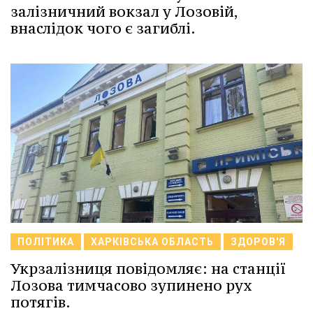
залізничний вокзал у Лозовій,
внаслідок чого є загиблі.
ПОЛІТИКА
ХАРКІВСЬКА ОБЛАСТЬ
ЗДОРОВ'Я
Укрзалізниця повідомляє: на станції
Лозова тимчасово зупинено рух
потягів.