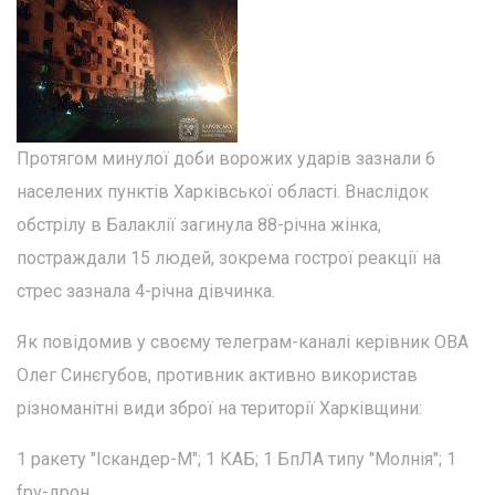
Протягом минулої доби ворожих ударів зазнали 6
населених пунктів Харківської області. Внаслідок
обстрілу в Балаклії загинула 88-річна жінка,
постраждали 15 людей, зокрема гострої реакції на
стрес зазнала 4-річна дівчинка.
Як повідомив у своєму телеграм-каналі керівник ОВА
Олег Синєгубов, противник активно використав
різноманітні види зброї на території Харківщини:
1 ракету "Іскандер-М"; 1 КАБ; 1 БпЛА типу "Молнія"; 1
fpv-дрон.