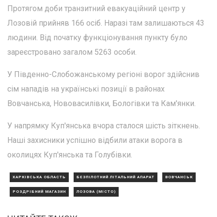
Протягом доби транзитний евакуаційний центр у
Лозовій прийняв 166 осіб. Наразі там залишаються 43
людини. Від початку функціонування пункту було
зареєстровано загалом 5263 особи.
У Південно-Слобожанському регіоні ворог здійснив
сім нападів на українські позиції в районах
Вовчанська, Нововасилівки, Бологівки та Кам'янки.
У напрямку Куп'янська вчора сталося шість зіткнень.
Наші захисники успішно відбили атаки ворога в
околицях Куп'янська та Голубівки.
ХАРКІВСЬКА ОБЛАСТЬ
БЕЗПІЛОТНИЙ ЛІТАЛЬНИЙ АПАРАТ
ВОВЧАНСЬК
РОЗДРІБНИЙ МАГАЗИН
ЛОЗОВА (МІСТО)