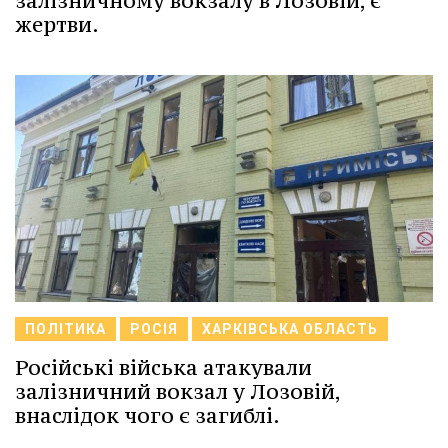
залізничному вокзалу в Лозовій, є
жертви.
ПОЛІТИКА
РОСІЯ
ХАРКІВСЬКА ОБЛАСТЬ
Російські війська атакували
залізничний вокзал у Лозовій,
внаслідок чого є загиблі.