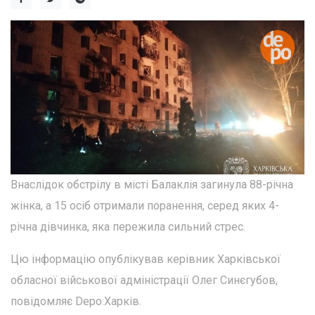
Внаслідок обстрілу в місті Балаклія загинула 88-річна
жінка, а 15 осіб отримали поранення, серед яких 4-
річна дівчинка, яка пережила сильний стрес.
Цю інформацію опублікував керівник Харківської
обласної військової адміністрації Олег Синєгубов,
повідомляє Depo.Харків.