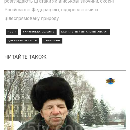
розглядають ці атаки як військові злочини, скоєні
Російською Федерацією, підкреслюючи їх
цілеспрямовану природу.
РОСІЯ
ХАРКІВСЬКА ОБЛАСТЬ
БЕЗПІЛОТНИЙ ЛІТАЛЬНИЙ АПАРАТ
ДОНЕЦЬКА ОБЛАСТЬ
ОЗБРОЄННЯ
ЧИТАЙТЕ ТАКОЖ