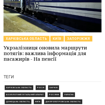
ХАРКІВСЬКА ОБЛАСТЬ
КИЇВ
ЗАПОРІЖЖЯ
Укрзалізниця оновила маршрути
потягів: важлива інформація для
пасажирів - На пенсії
ТЕГИ
ХАРКІВСЬКА ОБЛАСТЬ
РОСІЯ
ХАРКІВ
БЕЗПІЛОТНИЙ ЛІТАЛЬНИЙ АПАРАТ
РОСІЯНИ
УКРАЇНА
ДОНЕЦЬКА ОБЛАСТЬ
КИЇВ
ДНІПРОПЕТРОВСЬКА ОБЛАСТЬ