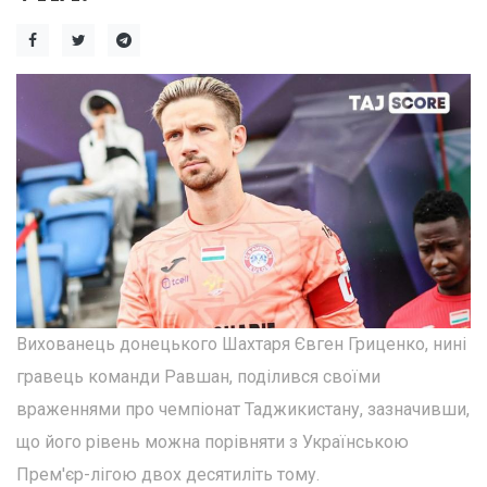
Вихованець донецького Шахтаря Євген Гриценко, нині
гравець команди Равшан, поділився своїми
враженнями про чемпіонат Таджикистану, зазначивши,
що його рівень можна порівняти з Українською
Прем'єр-лігою двох десятиліть тому.