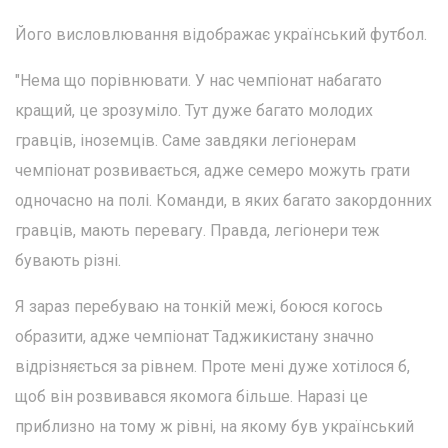
Його висловлювання відображає український футбол.
"Нема що порівнювати. У нас чемпіонат набагато
кращий, це зрозуміло. Тут дуже багато молодих
гравців, іноземців. Саме завдяки легіонерам
чемпіонат розвивається, адже семеро можуть грати
одночасно на полі. Команди, в яких багато закордонних
гравців, мають перевагу. Правда, легіонери теж
бувають різні.
Я зараз перебуваю на тонкій межі, боюся когось
образити, адже чемпіонат Таджикистану значно
відрізняється за рівнем. Проте мені дуже хотілося б,
щоб він розвивався якомога більше. Наразі це
приблизно на тому ж рівні, на якому був український