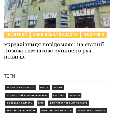
ПОЛІТИКА
ХАРКІВСЬКА ОБЛАСТЬ
ЗДОРОВ'Я
Укрзалізниця повідомляє: на станції
Лозова тимчасово зупинено рух
потягів.
ТЕГИ
ХАРКІВСЬКА ОБЛАСТЬ
РОСІЯ
ХАРКІВ
БЕЗПІЛОТНИЙ ЛІТАЛЬНИЙ АПАРАТ
РОСІЯНИ
УКРАЇНА
ДОНЕЦЬКА ОБЛАСТЬ
КИЇВ
ДНІПРОПЕТРОВСЬКА ОБЛАСТЬ
ЗБРОЙНІ СИЛИ УКРАЇНИ
ЧЕРНІГІВСЬКА ОБЛАСТЬ
ЗАПОРІЗЬКА ОБЛАСТЬ