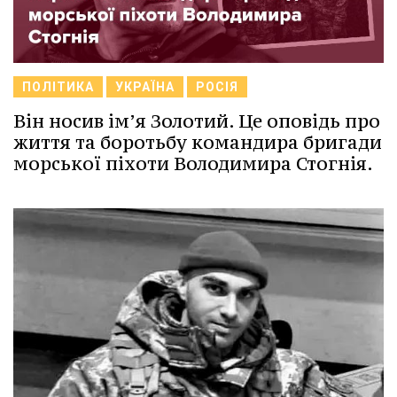
ПОЛІТИКА
УКРАЇНА
РОСІЯ
Він носив ім’я Золотий. Це оповідь про
життя та боротьбу командира бригади
морської піхоти Володимира Стогнія.