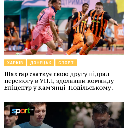
ХАРКІВ
ДОНЕЦЬК
СПОРТ
Шахтар святкує свою другу підряд
перемогу в УПЛ, здолавши команду
Епіцентр у Кам'янці-Подільському.