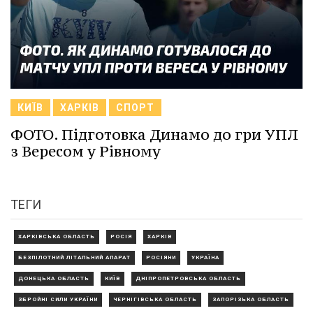
КИЇВ
ХАРКІВ
СПОРТ
ФОТО. Підготовка Динамо до гри УПЛ
з Вересом у Рівному
ТЕГИ
ХАРКІВСЬКА ОБЛАСТЬ
РОСІЯ
ХАРКІВ
БЕЗПІЛОТНИЙ ЛІТАЛЬНИЙ АПАРАТ
РОСІЯНИ
УКРАЇНА
ДОНЕЦЬКА ОБЛАСТЬ
КИЇВ
ДНІПРОПЕТРОВСЬКА ОБЛАСТЬ
ЗБРОЙНІ СИЛИ УКРАЇНИ
ЧЕРНІГІВСЬКА ОБЛАСТЬ
ЗАПОРІЗЬКА ОБЛАСТЬ