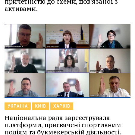
причетністю до схеми, пов'язаної з
активами.
УКРАЇНА
КИЇВ
ХАРКІВ
Національна рада зареєструвала
платформи, присвячені спортивним
подіям та букмекерській діяльності.