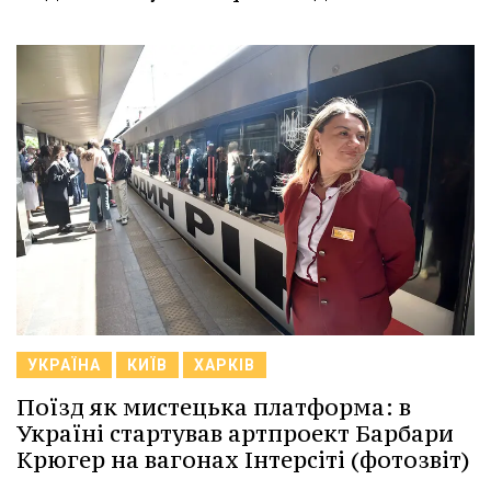
УКРАЇНА
КИЇВ
ХАРКІВ
Поїзд як мистецька платформа: в
Україні стартував артпроект Барбари
Крюгер на вагонах Інтерсіті (фотозвіт)