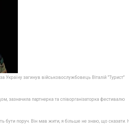
 за Україну загинув військовослужбовець Віталій "Турист"
ом, зазначила партнерка та співорганізаторка фестивалю
ть бути поруч. Він мав жити, я більше не знаю, що сказати. 