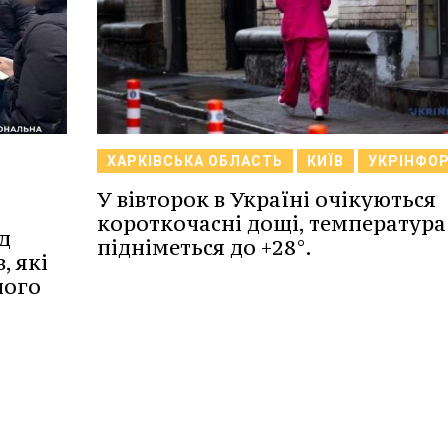
ХАРКІВСЬКА ОБЛАСТЬ
КИЇВ
УКРІНФО
У вівторок в Україні очікуються
короткочасні дощі, температура
д
підніметься до +28°.
, які
ного