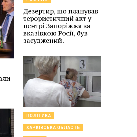
Дезертир, що планував
терористичний акт у
центрі Запоріжжя за
вказівкою Росії, був
засуджений.
тали
ПОЛІТИКА
ХАРКІВСЬКА ОБЛАСТЬ