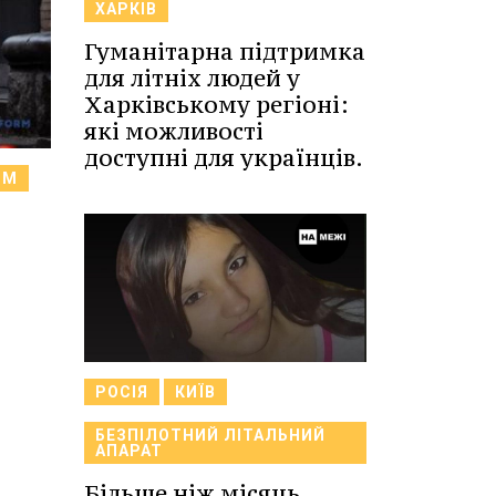
ХАРКІВ
Гуманітарна підтримка
для літніх людей у
Харківському регіоні:
які можливості
доступні для українців.
РМ
РОСІЯ
КИЇВ
БЕЗПІЛОТНИЙ ЛІТАЛЬНИЙ
АПАРАТ
Більше ніж місяць