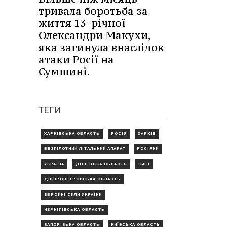
тривала боротьба за
життя 13-річної
Олександри Макухи,
яка загинула внаслідок
атаки Росії на
Сумщині.
ТЕГИ
ХАРКІВСЬКА ОБЛАСТЬ
РОСІЯ
ХАРКІВ
БЕЗПІЛОТНИЙ ЛІТАЛЬНИЙ АПАРАТ
РОСІЯНИ
УКРАЇНА
ДОНЕЦЬКА ОБЛАСТЬ
КИЇВ
ДНІПРОПЕТРОВСЬКА ОБЛАСТЬ
ЗБРОЙНІ СИЛИ УКРАЇНИ
ЧЕРНІГІВСЬКА ОБЛАСТЬ
ЗАПОРІЗЬКА ОБЛАСТЬ
КИЇВСЬКА ОБЛАСТЬ