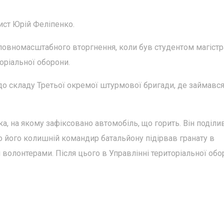
ист Юрій Феліпенко.
у повномасштабного вторгнення, коли був студентом магістр
торіальної оборони.
о складу Третьої окремої штурмової бригади, де займавс
ка, на якому зафіксовано автомобіль, що горить. Він поділи
 його колишній командир батальйону підірвав гранату в
 волонтерами. Після цього в Управлінні територіальної об