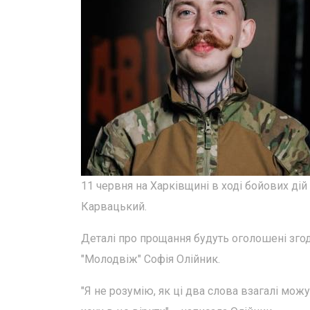
11 червня на Харківщині в ході бойових дій
Карвацький.
Деталі про прощання будуть оголошені згод
"Молодвіж" Софія Олійник.
"Я не розумію, як ці два слова взагалі можу