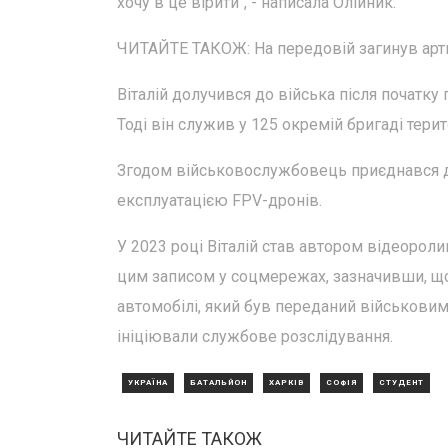
хочу в це вірити", - написала Олійник.
ЧИТАЙТЕ ТАКОЖ: На передовій загинув арт
Віталій долучився до війська після початк
Тоді він служив у 125 окремій бригаді тери
Згодом військовослужбовець приєднався д
експлуатацією FPV-дронів.
У 2023 році Віталій став автором відеороли
цим записом у соцмережах, зазначивши, що
автомобілі, який був переданий військовим
ініціювали службове розслідування.
УКРАЇНА
БАТАЛЬЙОН
ХАРКІВ
СОФІЯ
СТУДЕНТ
ЧИТАЙТЕ ТАКОЖ