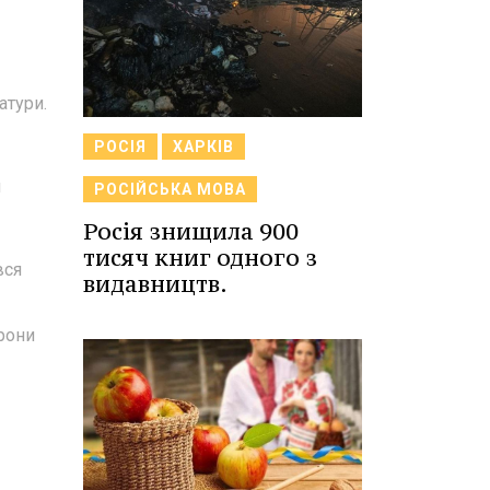
атури.
РОСІЯ
ХАРКІВ
я
РОСІЙСЬКА МОВА
Росія знищила 900
тисяч книг одного з
вся
видавництв.
орони