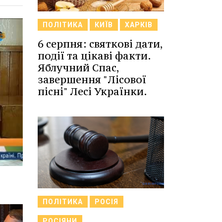
ПОЛІТИКА
КИЇВ
ХАРКІВ
6 серпня: святкові дати,
події та цікаві факти.
Яблучний Спас,
завершення "Лісової
пісні" Лесі Українки.
ПОЛІТИКА
РОСІЯ
РОСІЯНИ