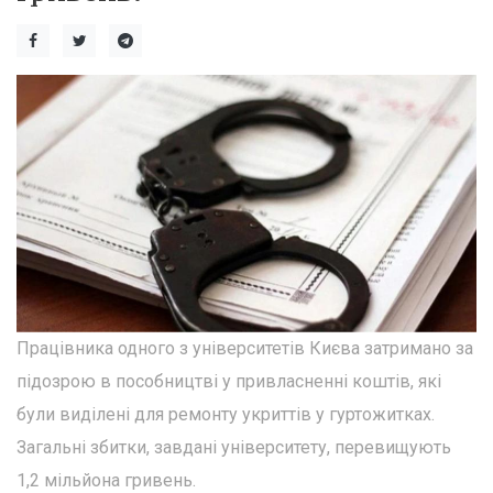
Працівника одного з університетів Києва затримано за
підозрою в пособництві у привласненні коштів, які
були виділені для ремонту укриттів у гуртожитках.
Загальні збитки, завдані університету, перевищують
1,2 мільйона гривень.