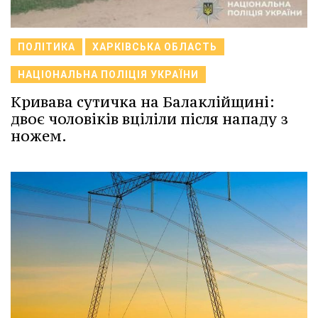
ПОЛІТИКА
ХАРКІВСЬКА ОБЛАСТЬ
НАЦІОНАЛЬНА ПОЛІЦІЯ УКРАЇНИ
Кривава сутичка на Балаклійщині:
двоє чоловіків вціліли після нападу з
ножем.