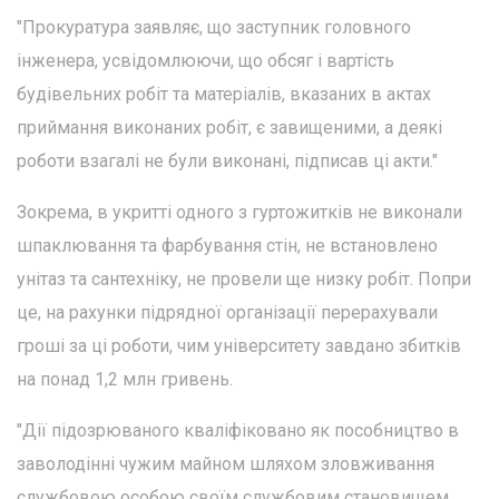
"Прокуратура заявляє, що заступник головного
інженера, усвідомлюючи, що обсяг і вартість
будівельних робіт та матеріалів, вказаних в актах
приймання виконаних робіт, є завищеними, а деякі
роботи взагалі не були виконані, підписав ці акти."
Зокрема, в укритті одного з гуртожитків не виконали
шпаклювання та фарбування стін, не встановлено
унітаз та сантехніку, не провели ще низку робіт. Попри
це, на рахунки підрядної організації перерахували
гроші за ці роботи, чим університету завдано збитків
на понад 1,2 млн гривень.
"Дії підозрюваного кваліфіковано як пособництво в
заволодінні чужим майном шляхом зловживання
службовою особою своїм службовим становищем,