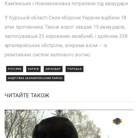
Кам'янське і Новояковлівка потрапили під авіаудари.
У Курській області Сили оборони України відбили 18
атак противника. Також ворог завдав 15 авіаударів,
застосувавши 25 керованих авіабомб, і здійснив 328
артилерійських обстрілів, зокрема вісім -- із
реактивних систем залпового вогню.
РОСІЯНИ
ХАРКІВ
АВІАУДАР
ТОРЕЦЬК
АНДРІЇВКА (БАЛАКЛІЙСЬКИЙ РАЙОН)
ЧИТАЙТЕ ТАКОЖ