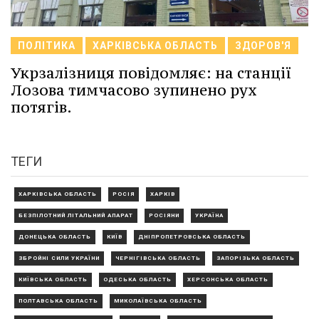
ПОЛІТИКА
ХАРКІВСЬКА ОБЛАСТЬ
ЗДОРОВ'Я
Укрзалізниця повідомляє: на станції
Лозова тимчасово зупинено рух
потягів.
ТЕГИ
ХАРКІВСЬКА ОБЛАСТЬ
РОСІЯ
ХАРКІВ
БЕЗПІЛОТНИЙ ЛІТАЛЬНИЙ АПАРАТ
РОСІЯНИ
УКРАЇНА
ДОНЕЦЬКА ОБЛАСТЬ
КИЇВ
ДНІПРОПЕТРОВСЬКА ОБЛАСТЬ
ЗБРОЙНІ СИЛИ УКРАЇНИ
ЧЕРНІГІВСЬКА ОБЛАСТЬ
ЗАПОРІЗЬКА ОБЛАСТЬ
КИЇВСЬКА ОБЛАСТЬ
ОДЕСЬКА ОБЛАСТЬ
ХЕРСОНСЬКА ОБЛАСТЬ
ПОЛТАВСЬКА ОБЛАСТЬ
МИКОЛАЇВСЬКА ОБЛАСТЬ