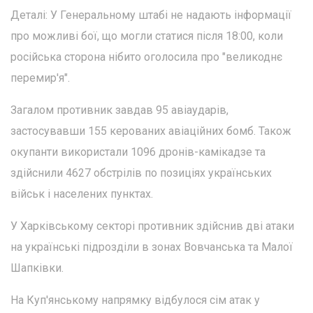
Деталі: У Генеральному штабі не надають інформації
про можливі бої, що могли статися після 18:00, коли
російська сторона нібито оголосила про "великоднє
перемир'я".
Загалом противник завдав 95 авіаударів,
застосувавши 155 керованих авіаційних бомб. Також
окупанти використали 1096 дронів-камікадзе та
здійснили 4627 обстрілів по позиціях українських
військ і населених пунктах.
У Харківському секторі противник здійснив дві атаки
на українські підрозділи в зонах Вовчанська та Малої
Шапківки.
На Куп'янському напрямку відбулося сім атак у