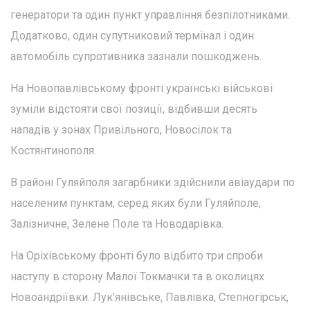
генератори та один пункт управління безпілотниками.
Додатково, один супутниковий термінал і один
автомобіль супротивника зазнали пошкоджень.
На Новопавлівському фронті українські військові
зуміли відстояти свої позиції, відбивши десять
нападів у зонах Привільного, Новосілок та
Костянтинополя.
В районі Гуляйполя загарбники здійснили авіаудари по
населеним пунктам, серед яких були Гуляйполе,
Залізничне, Зелене Поле та Новодарівка.
На Оріхівському фронті було відбито три спроби
наступу в сторону Малої Токмачки та в околицях
Новоандріївки. Лук'янівське, Павлівка, Степногірськ,