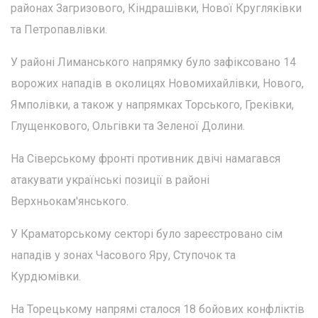
районах Загризового, Кіндрашівки, Нової Кругляківки
та Петропавлівки.
У районі Лиманського напрямку було зафіксовано 14
ворожих нападів в околицях Новомихайлівки, Нового,
Ямполівки, а також у напрямках Торського, Греківки,
Глущенкового, Ольгівки та Зеленої Долини.
На Сіверському фронті противник двічі намагався
атакувати українські позиції в районі
Верхньокам'янського.
У Краматорському секторі було зареєстровано сім
нападів у зонах Часового Яру, Ступочок та
Курдюмівки.
На Торецькому напрямі сталося 18 бойових конфліктів