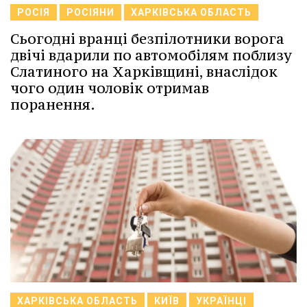
РОСІЯ
РОСІЯНИ
ХАРКІВСЬКА ОБЛАСТЬ
Сьогодні вранці безпілотники ворога
двічі вдарили по автомобілям поблизу
Слатиного на Харківщині, внаслідок
чого один чоловік отримав
поранення.
ХАРКІВСЬКА ОБЛАСТЬ
КИЇВ
УКРАЇНЦІ