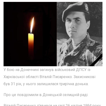
У бою на Донеччині загинув військовий ДПСУ із
Харківської області Віталій Писаренко. Захисникові
був 31 рік, у нього залишилася трирічна донька.
Про це повідомили в Донецькій селищній раді.
Віталій Писаренко з'явився на світ 26 квітня 1994 року