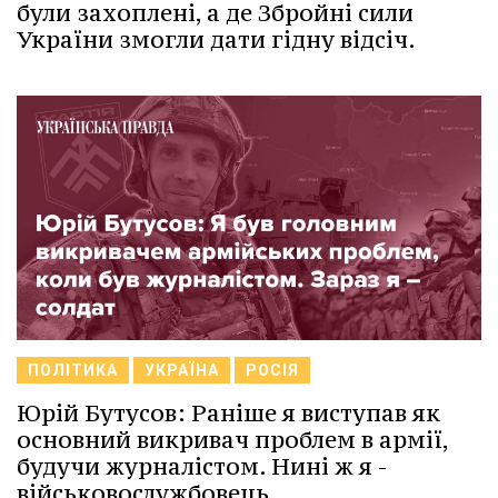
були захоплені, а де Збройні сили
України змогли дати гідну відсіч.
ПОЛІТИКА
УКРАЇНА
РОСІЯ
Юрій Бутусов: Раніше я виступав як
основний викривач проблем в армії,
будучи журналістом. Нині ж я -
військовослужбовець.