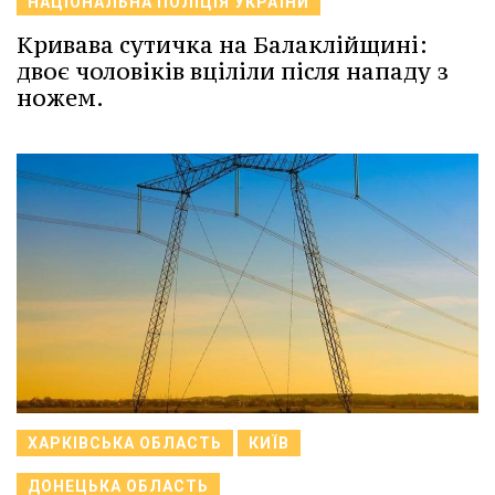
НАЦІОНАЛЬНА ПОЛІЦІЯ УКРАЇНИ
Кривава сутичка на Балаклійщині:
двоє чоловіків вціліли після нападу з
ножем.
ХАРКІВСЬКА ОБЛАСТЬ
КИЇВ
ДОНЕЦЬКА ОБЛАСТЬ